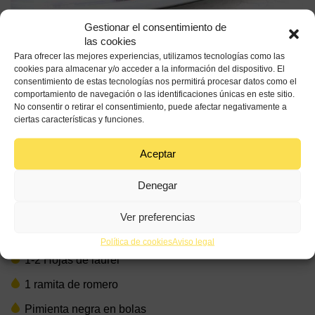
Gestionar el consentimiento de
las cookies
Fuente: Daniel Olivella
Para ofrecer las mejores experiencias, utilizamos tecnologías como las
cookies para almacenar y/o acceder a la información del dispositivo. El
consentimiento de estas tecnologías nos permitirá procesar datos como el
comportamiento de navegación o las identificaciones únicas en este sitio.
No consentir o retirar el consentimiento, puede afectar negativamente a
ciertas características y funciones.
60 min
Baja
Aceptar
Ingredientes
Denegar
Un pollo entero, cortado en 8 pedazos (u 8 muslos)
Ver preferencias
Aceite de oliva virgen extra de España
Política de cookies
Aviso legal
1-2 Hojas de laurel
1 ramita de romero
Pimienta negra en bolas