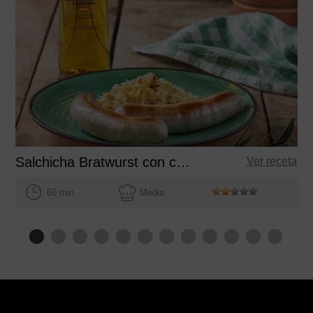
Salchicha Bratwurst con chucrut
Ver receta
60 min
Media