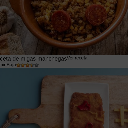
ceta de migas manchegas
Ver receta
min
Baja