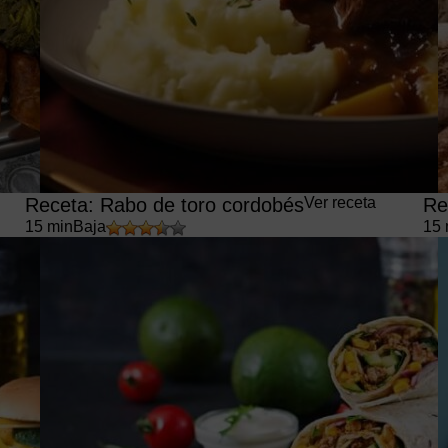
Receta: Rabo de toro cordobés
Ver receta
Re
15 min
Baja
15 