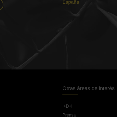
España
Otras áreas de interés
I+D+i
Prensa