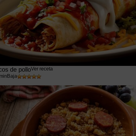
cos de pollo
Ver receta
min
Baja