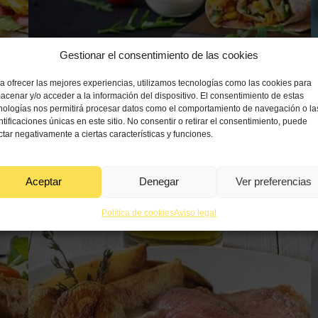
Gestionar el consentimiento de las cookies
a ofrecer las mejores experiencias, utilizamos tecnologías como las cookies para
acenar y/o acceder a la información del dispositivo. El consentimiento de estas
nologías nos permitirá procesar datos como el comportamiento de navegación o la
encilla receta
Receta de burritos de carne con aceite de oliva
Re
ntificaciones únicas en este sitio. No consentir o retirar el consentimiento, puede
Ver receta
30 
ctar negativamente a ciertas características y funciones.
30 min
Baja
Aceptar
Denegar
Ver preferencias
Política de cookies
Aviso legal