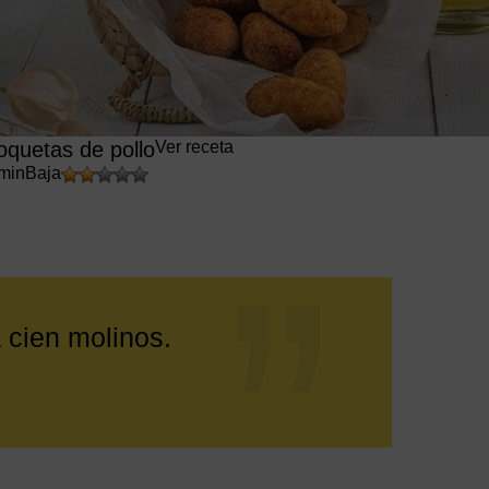
oquetas de pollo
Ver receta
min
Baja
a cien molinos.