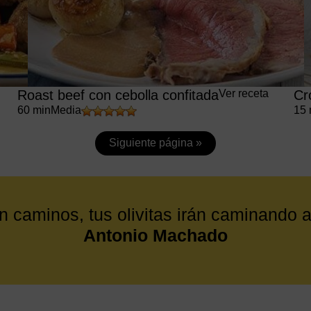
Roast beef con cebolla confitada
Ver receta
Cr
60 min
Media
15 
Siguiente página »
en caminos, tus olivitas irán caminando 
Antonio Machado