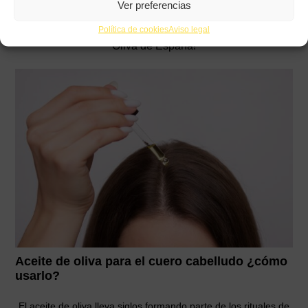
Ver preferencias
Presentaciones, catas, ponencias, talleres… ¡Vive en
primera persona el maravilloso mundo de los Aceites de
Política de cookies
Aviso legal
Oliva de España!
Aceite de oliva para el cuero cabelludo ¿cómo
usarlo?
El aceite de oliva lleva siglos formando parte de los rituales de