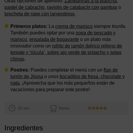
Otras opciones de aperitivo:
Zamburiñas a la plancha
,
pastel de cabracho
,
raviolis de calabacín con gambas
o
brocheta de rape con langostinos
.
Primeros platos:
La
crema de marisco
siempre triunfa.
También puedes optar por una
sopa de pescado y
marisco
,
ensalada de bogavante
o un plato más
innovador como un
rollito de jamón ibérico relleno de
tomate y ‘rúcula’, sobre ajo verde de pistacho y setas
chinas
.
Postres:
Puedes completar el menú con un
flan de
turrón de Jijona
o unos
bocaditos de fresa, chocolate y
nata
. ¡Aprovecha que los más pequeños están de
vacaciones para preparar este postre!
30 min
Media
Ingredientes