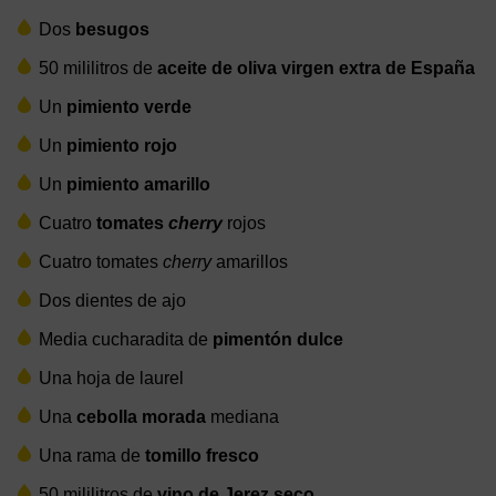
Dos
besugos
50 mililitros de
aceite de oliva virgen extra de España
Un
pimiento verde
Un
pimiento rojo
Un
pimiento amarillo
Cuatro
tomates
cherry
rojos
Cuatro tomates
cherry
amarillos
Dos dientes de ajo
Media cucharadita de
pimentón dulce
Una hoja de laurel
Una
cebolla morada
mediana
Una rama de
tomillo fresco
50 mililitros de
vino de Jerez seco