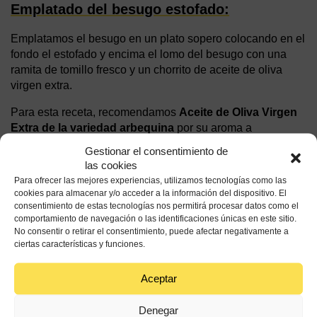
Emplatado del besugo estofado:
Emplatamos el besugo en un plato sopero colocando en el
fondo el estofado y encima el lomo del besugo con una
ramita de tomillo fresco y un chorrito de aceite de oliva
virgen extra.
Para esta receta, recomendamos
Aceite de Oliva Virgen
Extra de la variedad arbequina
por su aroma a
almendras, poco picor y amargor. La característica
Gestionar el consentimiento de
principal es su
gran suavidad
que encaja muy bien el
las cookies
besugo. Pero cada persona aporta su toque personal a la
Para ofrecer las mejores experiencias, utilizamos tecnologías como las
cocina, así que tú puedes experimentar con el Aceite de
cookies para almacenar y/o acceder a la información del dispositivo. El
Oliva de España que más te guste.
consentimiento de estas tecnologías nos permitirá procesar datos como el
comportamiento de navegación o las identificaciones únicas en este sitio.
No consentir o retirar el consentimiento, puede afectar negativamente a
ciertas características y funciones.
Aceptar
Denegar