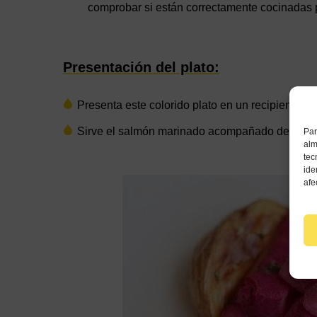
comprobar si están correctamente cocinadas p
Presentación del plato:
Presenta este colorido plato en un recipiente e
Sirve el salmón marinado acompañado de las pa
Par
alm
tec
ide
afe