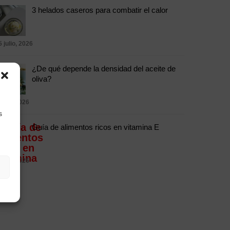
3 helados caseros para combatir el calor
5 julio, 2026
¿De qué depende la densidad del aceite de
oliva?
 julio, 2026
s
Guía de alimentos ricos en vitamina E
 julio, 2026