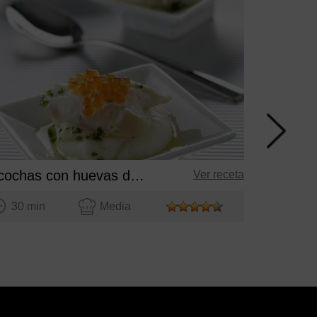
30 mi
Cocochas con huevas de trucha sobre crema de coliflor
Ver receta
30 min
Media