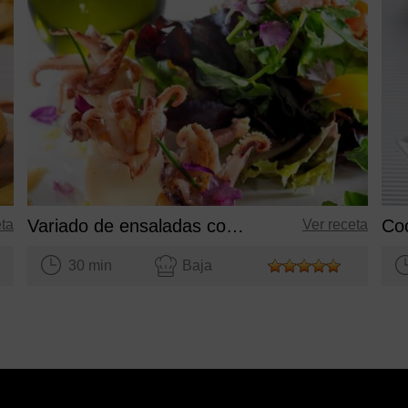
Variado de ensaladas con calamarcitos salteados
eta
Ver receta
30 min
Baja