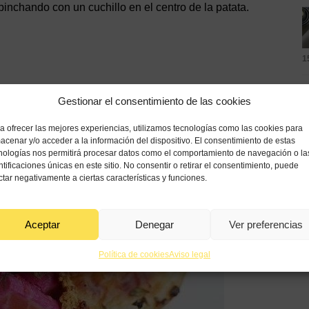
inchando con un cuchillo en el centro de la patata.
1
Gestionar el consentimiento de las cookies
n el que haga contraste para que resalte más.
tatas y cebolla.
a ofrecer las mejores experiencias, utilizamos tecnologías como las cookies para
8
acenar y/o acceder a la información del dispositivo. El consentimiento de estas
nologías nos permitirá procesar datos como el comportamiento de navegación o la
ntificaciones únicas en este sitio. No consentir o retirar el consentimiento, puede
ctar negativamente a ciertas características y funciones.
8
Aceptar
Denegar
Ver preferencias
Política de cookies
Aviso legal