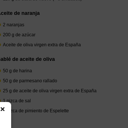
ceite de naranja
2 naranjas
200 g de azúcar
Aceite de oliva virgen extra de España
ablé de aceite de oliva
50 g de harina
50 g de parmesano rallado
25 g de aceite de oliva virgen extra de España
1 pizca de sal
1 pizca de pimiento de Espelette