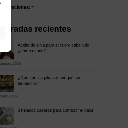
s
º de raciones:
4
Entradas recientes
Aceite de oliva para el cuero cabelludo
¿cómo usarlo?
 agosto, 2026
¿Qué son las gildas y por qué son
tendencia?
2 julio, 2026
3 helados caseros para combatir el calor