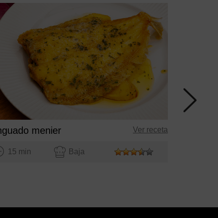
Buñuelos 
30 mi
nguado menier
Ver receta
15 min
Baja