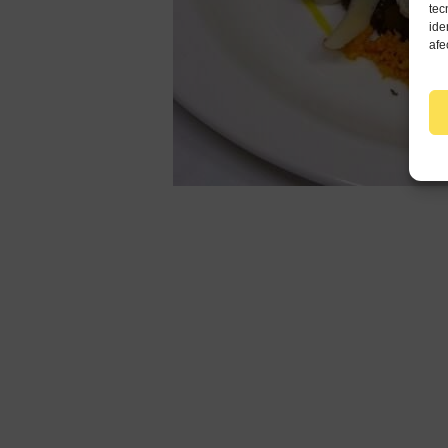
tec
ide
afe