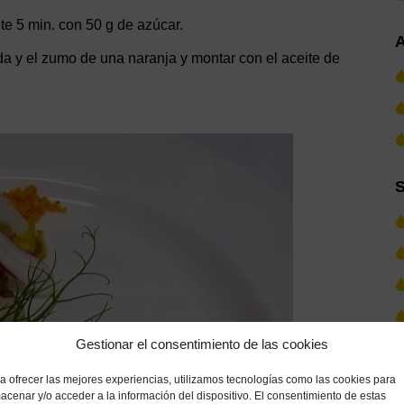
te 5 min. con 50 g de azúcar.
A
ida y el zumo de una naranja y montar con el aceite de
S
Gestionar el consentimiento de las cookies
a ofrecer las mejores experiencias, utilizamos tecnologías como las cookies para
acenar y/o acceder a la información del dispositivo. El consentimiento de estas