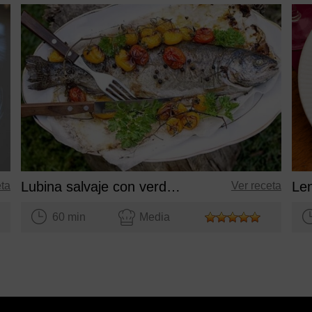
Lubina salvaje con verduras pochadas
Le
eta
Ver receta
60 min
Media