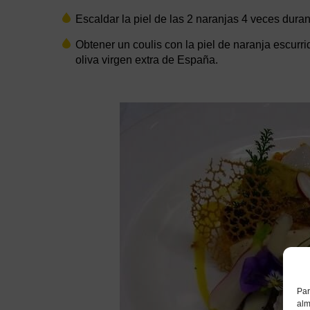
Escaldar la piel de las 2 naranjas 4 veces duran
Obtener un coulis con la piel de naranja escurr
oliva virgen extra de España.
Par
alm