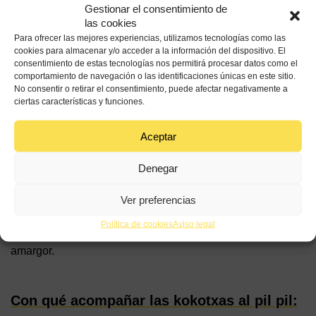
agua, cuando esté hirviendo, añade la coliflor, la
Gestionar el consentimiento de
patata y la cebolla. Todo cortado en trozos grandes.
las cookies
Para ofrecer las mejores experiencias, utilizamos tecnologías como las
Cuece todo hasta que esté blando. Escurre parte
cookies para almacenar y/o acceder a la información del dispositivo. El
del agua y tritura hasta conseguir una cremita
consentimiento de estas tecnologías nos permitirá procesar datos como el
comportamiento de navegación o las identificaciones únicas en este sitio.
espesa. Reserva el agua por si quieres bajar el
No consentir o retirar el consentimiento, puede afectar negativamente a
espesor de la crema.
ciertas características y funciones.
Por último, añade el
aceite de oliva virgen extra de
Aceptar
España
poco a poco para que vaya emulsionando y
que vaya ligando poco a poco y vaya cogiendo
cuerpo.
Denegar
Ver preferencias
En esta ocasión te recomendamos preparar el plato con
aceite de oliva virgen extra de España de la variedad
Política de cookies
Aviso legal
Morrut por su aroma frutado, un picor apreciable y ligero
amargor.
Con qué acompañar las kokotxas al pil pil: