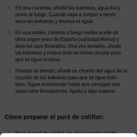
En una cacerola, añade las kokotxas, agua fría y
ponlo al fuego. Cuando vaya a romper a hervir,
saca las kokotxas y reserva el agua.
En una sartén, calienta a fuego medio aceite de
oliva virgen extra de España (variedad Morrut) y
dora los ajos fileteados. Una vez dorados, añade
las kokotxas y mueve todo en forma circular para
que se ligue la salsa.
Pasado un tiempo, añade un chorrito del agua de la
cocción de las kokotxas para que se ligue todo
bien. Sigue removiendo hasta que consigas una
salsa color blanquecina, ligada y algo espesa.
Cómo preparar el puré de coliflor:
Para el puré de coliflor, en una cacerola añade