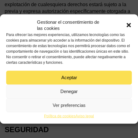
explotación de cualesquiera derechos estará sujeto a la
previa y expresa autorización específicamente otorgada a
tal efecto por Organización Interprofesional del Aceite de
Gestionar el consentimiento de
Oliva Español o, en su caso, por el tercero titular de los
las cookies
derechos afectados.
Para ofrecer las mejores experiencias, utilizamos tecnologías como las
cookies para almacenar y/o acceder a la información del dispositivo. El
Queda terminantemente prohibida la utilización de tales
consentimiento de estas tecnologías nos permitirá procesar datos como el
elementos, su total o parcial reproducción, comunicación
comportamiento de navegación o las identificaciones únicas en este sitio.
y/o distribución con fines comerciales o lucrativos, así
No consentir o retirar el consentimiento, puede afectar negativamente a
ciertas características y funciones.
como su modificación, alteración, descompilación y/o
cualquier otro acto de explotación del Sitio Web, sus
páginas y/o de los contenidos que en ellas se incorporan.
Aceptar
Para cualquier otro uso distinto de los expresamente
permitidos, será necesario obtener el consentimiento
Denegar
previo por escrito del titular de los derechos de que se
trate.
Ver preferencias
Política de cookies
Aviso legal
INFORMACION IMPORTANTE DE
SEGURIDAD