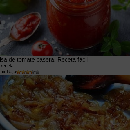
l
lsa de tomate casera. Receta fácil
 receta
min
Baja