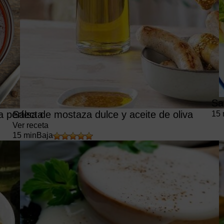
Sa
 perfecta
Salsa de mostaza dulce y aceite de oliva
15 
Ver receta
15 min
Baja