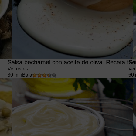
Salsa bechamel con aceite de oliva. Receta fáci
Sa
Ver receta
Ver
30 min
Baja
60 