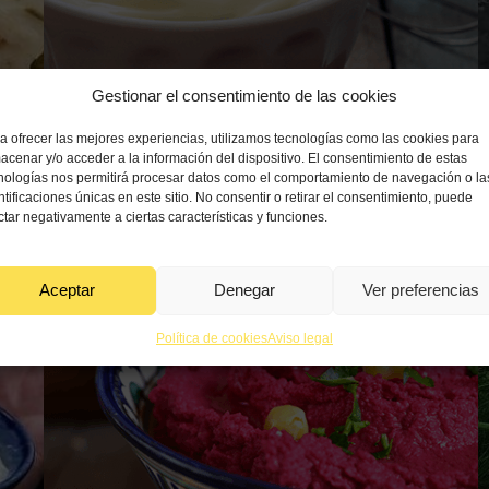
Gestionar el consentimiento de las cookies
a ofrecer las mejores experiencias, utilizamos tecnologías como las cookies para
acenar y/o acceder a la información del dispositivo. El consentimiento de estas
nologías nos permitirá procesar datos como el comportamiento de navegación o la
Mayonesa sin huevo
Ver receta
Ce
ntificaciones únicas en este sitio. No consentir o retirar el consentimiento, puede
ctar negativamente a ciertas características y funciones.
15 min
Media
30 
Aceptar
Denegar
Ver preferencias
Política de cookies
Aviso legal