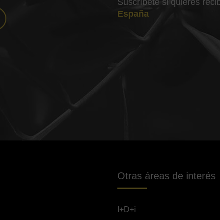
Suscríbete si quieres rec
España
Otras áreas de interés
I+D+i