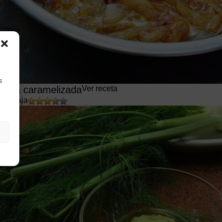
s
bolla caramelizada
Ver receta
min
Baja