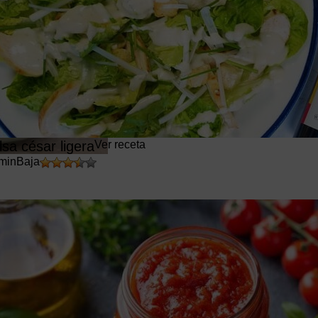
lsa césar ligera
Ver receta
min
Baja