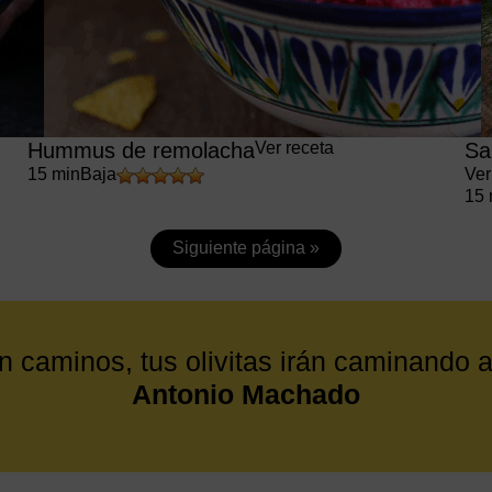
Hummus de remolacha
Ver receta
Sa
15 min
Baja
Ver
15 
Siguiente página »
en caminos, tus olivitas irán caminando 
Antonio Machado