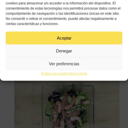
cookies para almacenar y/o acceder a la información del dispositivo. El
consentimiento de estas tecnologías nos permitirá procesar datos como el
comportamiento de navegación o las identificaciones únicas en este sitio.
No consentir o retirar el consentimiento, puede afectar negativamente a
ciertas características y funciones.
En otro recipiente, mezcla una bolsa de mezcla de
Aceptar
lechugas con 20 gambas cocidas y dos aguacates
pelados y cortados. Una vez mezclado, aliña con la
vinagreta anteriormente preparada.
Denegar
Sirve en una ensaladera y decora con gamba
Ver preferencias
cocidas y los gajos de pomelo.
Política de cookies
Aviso legal