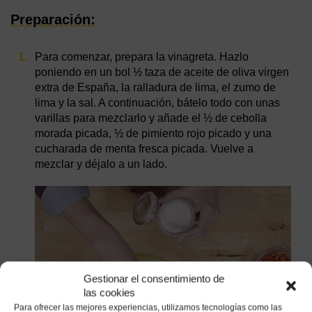
Preparación:
Para comenzar, prepara la vinagreta. Hazlo
poniendo en un bol ½ taza de aceite de oliva virgen
extra de España, la ralladura de lima, el zumo de
lima y la sal. A continuación, bátelo todo con unas
varillas para mezclarlo y añade el ½ de cebolla
morada picada, ½ de pimiento rojo picado y una
cucharada de menta fresca picada. Vuelve a
mezclar y déjalo a un lado.
Gestionar el consentimiento de
las cookies
Para ofrecer las mejores experiencias, utilizamos tecnologías como las