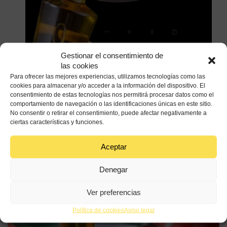
Gestionar el consentimiento de
las cookies
Para ofrecer las mejores experiencias, utilizamos tecnologías como las
Puedes poner la menestra alemana Leiziger Allerlei como
cookies para almacenar y/o acceder a la información del dispositivo. El
primer plato como primer plato o bien como
consentimiento de estas tecnologías nos permitirá procesar datos como el
comportamiento de navegación o las identificaciones únicas en este sitio.
acompañamiento de una carne o pescado.
No consentir o retirar el consentimiento, puede afectar negativamente a
ciertas características y funciones.
Aceptar
Denegar
Ver preferencias
Política de cookies
Aviso legal