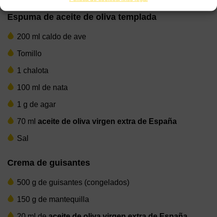
Ingredientes
Espuma de aceite de oliva templada
200 ml caldo de ave
Tomillo
1 chalota
100 ml de nata
1 g de agar
70 ml
aceite de oliva virgen extra de España
Sal
Crema de guisantes
500 g de guisantes (congelados)
150 g de mantequilla
20 ml de
aceite de oliva virgen extra de España