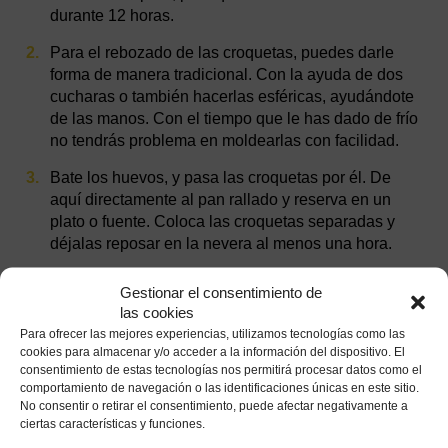
durante 12 horas.
Para el rebozado de las croquetas, puedes darle
forma de manera tradicional. Con la ayuda de dos
cucharas o también hacerlas esféricas, ayudándote
de las manos. Con el tiempo que le has dado de frío
no tendrás problema en moldearlas con facilidad.
Bate los huevos, y pasa las croquetas por él. De
aquí directamente al pan rallado y reserva en un
plato o fuente. Coloca las croquetas separadas y
déjalas reposar en la nevera al menos una hora.
Gestionar el consentimiento de
las cookies
Para ofrecer las mejores experiencias, utilizamos tecnologías como las
cookies para almacenar y/o acceder a la información del dispositivo. El
consentimiento de estas tecnologías nos permitirá procesar datos como el
comportamiento de navegación o las identificaciones únicas en este sitio.
No consentir o retirar el consentimiento, puede afectar negativamente a
ciertas características y funciones.