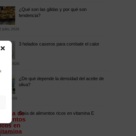
¿Qué son las gildas y por qué son
tendencia?
2 julio, 2026
3 helados caseros para combatir el calor
5 julio, 2026
s
¿De qué depende la densidad del aceite de
oliva?
 julio, 2026
Guía de alimentos ricos en vitamina E
 julio, 2026