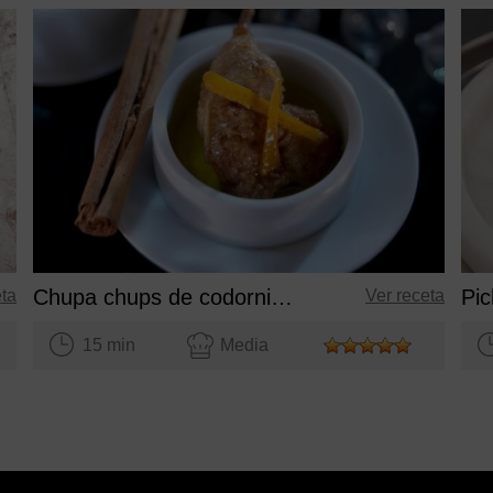
Chupa chups de codorniz escabechados a la naranja
eta
Ver receta
15 min
Media