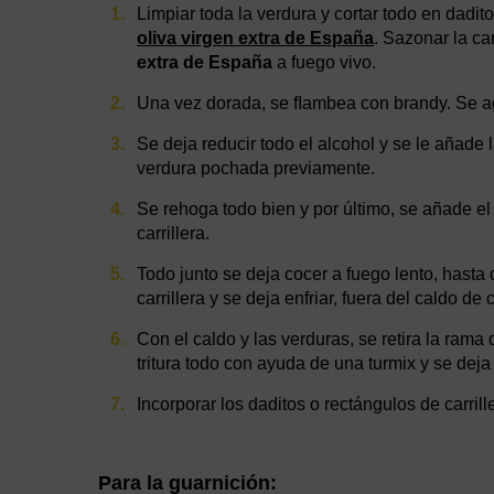
Limpiar toda la verdura y cortar todo en dadit
oliva virgen extra de España
. Sazonar la car
extra de España
a fuego vivo.
Una vez dorada, se ﬂambea con brandy. Se agre
Se deja reducir todo el alcohol y se le añade 
verdura pochada previamente.
Se rehoga todo bien y por último, se añade el
carrillera.
Todo junto se deja cocer a fuego lento, hasta qu
carrillera y se deja enfriar, fuera del caldo d
Con el caldo y las verduras, se retira la rama
tritura todo con ayuda de una turmix y se dej
Incorporar los daditos o rectángulos de carril
Para la guarnición: