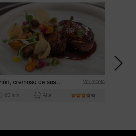
Pollo frit
60 mi
Pichón, cremoso de sus interiores, jugo de cerezas y setas salteadas
Ver receta
60 min
Alta