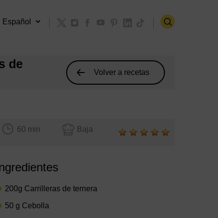
us de
Volver a recetas
60 min
Baja
Ingredientes
200g Carrilleras de ternera
50 g Cebolla