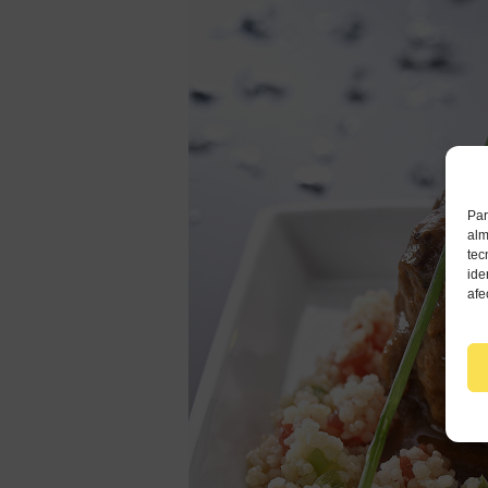
Par
alm
tec
ide
afe