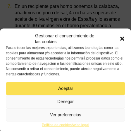
En un recipiente para horno ponemos la calabaza,
añadimos un poco de sal, 4 cucharas soperas de
aceite de oliva virgen extra de España
y lo asamos
durante 30 minutos en el horno precalentado a
180ºC.
Gestionar el consentimiento de
las cookies
En una sartén vierte 2 cucharadas soperas de
Para ofrecer las mejores experiencias, utilizamos tecnologías como las
aceite de oliva virgen extra de España y rehoga la
cookies para almacenar y/o acceder a la información del dispositivo. El
cebolla hasta que esté pochada y añade la
consentimiento de estas tecnologías nos permitirá procesar datos como el
calabaza y la salvia. Cocina durante 10 minutos
comportamiento de navegación o las identificaciones únicas en este sitio.
más y añade el queso curado rallado. Sirve con el
No consentir o retirar el consentimiento, puede afectar negativamente a
ciertas características y funciones.
cerdo loncheado.
Aceptar
Denegar
Ver preferencias
Política de cookies
Aviso legal