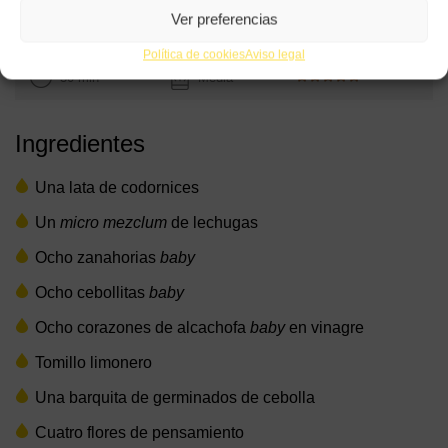
Ver preferencias
Política de cookies
Aviso legal
30 min
Media
Ingredientes
Una lata de codornices
Un
micro mezclum
de lechugas
Ocho zanahorias
baby
Ocho cebollitas
baby
Ocho corazones de alcachofa
baby
en vinagre
Tomillo limonero
Una barquita de germinados de cebolla
Cuatro flores de pensamiento