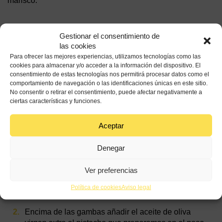
marisco.
Con qué acompañar el carpaccio de gambas
Gestionar el consentimiento de
las cookies
Puedes acompañar el carpaccio de gambas tal y como te
Para ofrecer las mejores experiencias, utilizamos tecnologías como las
cookies para almacenar y/o acceder a la información del dispositivo. El
hemos presentado en esta receta, con aceite de oliva
consentimiento de estas tecnologías nos permitirá procesar datos como el
virgen extra, pistacho y cilantro, o bien terminarlo con una
comportamiento de navegación o las identificaciones únicas en este sitio.
vinagreta de cítricos, como esta vinagreta de naranja.
No consentir o retirar el consentimiento, puede afectar negativamente a
https://www.aceitesdeolivadeespana.com/recetas/vinagreta-
ciertas características y funciones.
de-naranja/
Aceptar
Cómo servir el carpaccio de gambas
Denegar
Ver preferencias
Saca del congelador las láminas de gambas
reservadas previamente. Retira el film y colócalo en
Política de cookies
Aviso legal
un plato. Quita la otra parte del film y salpimienta.
Encima de las gambas añadir el aceite de oliva