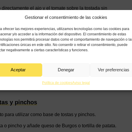
directamente el ajo y el tomate sobre la tostada sin
cada y posteriormente añadir la sal. ¡Es cuestión de
Gestionar el consentimiento de las cookies
a ofrecer las mejores experiencias, utilizamos tecnologías como las cookies para
os ingredientes y pasos:
acenar y/o acceder a la información del dispositivo. El consentimiento de estas
nologías nos permitirá procesar datos como el comportamiento de navegación o la
ntificaciones únicas en este sitio. No consentir o retirar el consentimiento, puede
ctar negativamente a ciertas características y funciones.
Aceptar
Denegar
Ver preferencias
Política de cookies
Aviso legal
tas y pinchos
to para utilizar como base de tostas y pinchos.
a o pincho y añade queso de Burgos o tortilla de patata.