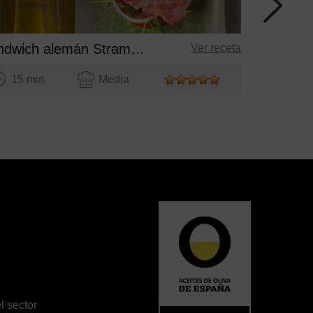
15 mi
Sándwich alemán Strammer Max
Ver receta
15 min
Media
l sector