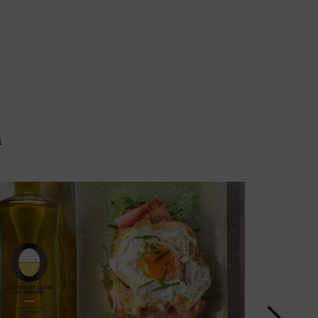
a
Patatas p