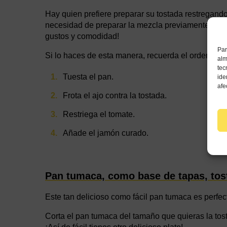
Hay quien prefiere preparar su tostada restregando 
necesidad de preparar la mezcla previamente expli
gustos y comodidad!
Par
Si lo haces de esta manera, recuerda el orden de l
alm
tec
Tuesta el pan.
ide
afe
Frota el ajo contra la tostada.
Restriega el tomate.
Añade el jamón curado.
Pan tumaca, como base de tapas, tos
Este tan delicioso como fácil pan tumaca es perfec
Corta el pan tumaca del tamaño que quieras la tost