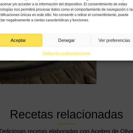
acenar y/o acceder a la información del dispositivo. El consentimiento de estas
nologías nos permitirá procesar datos como el comportamiento de navegación o la
8
ntificaciones únicas en este sitio. No consentir o retirar el consentimiento, puede
ctar negativamente a ciertas características y funciones.
Aceptar
Denegar
Ver preferencias
Política de cookies
Aviso legal
Recetas relacionadas
Deliciosas recetas elaboradas con Aceites de Oliv