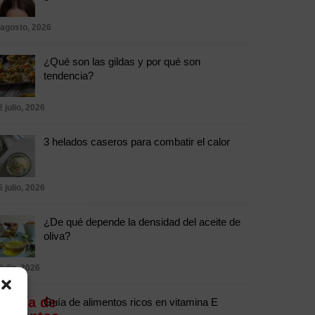
 agosto, 2026
¿Qué son las gildas y por qué son
tendencia?
2 julio, 2026
3 helados caseros para combatir el calor
5 julio, 2026
¿De qué depende la densidad del aceite de
oliva?
 julio, 2026
Guía de alimentos ricos en vitamina E