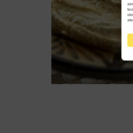
alm
tec
ide
afe