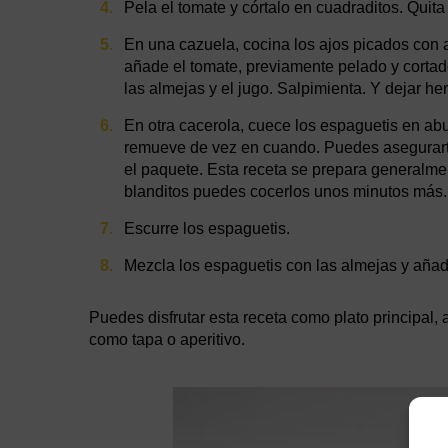
Pela el tomate y córtalo en cuadraditos. Quita
En una cazuela, cocina los ajos picados con 
añade el tomate, previamente pelado y corta
las almejas y el jugo. Salpimienta. Y dejar herv
En otra cacerola, cuece los espaguetis en ab
remueve de vez en cuando. Puedes asegurarte
el paquete. Esta receta se prepara generalmen
blanditos puedes cocerlos unos minutos más.
Escurre los espaguetis.
Mezcla los espaguetis con las almejas y añade
Puedes disfrutar esta receta como plato principa
como tapa o aperitivo.