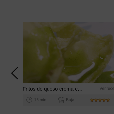
Fritos de queso crema con aceite de cilantro
Ver rec
15 min
Baja