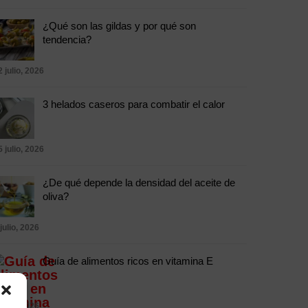
¿Qué son las gildas y por qué son
tendencia?
2 julio, 2026
3 helados caseros para combatir el calor
5 julio, 2026
¿De qué depende la densidad del aceite de
oliva?
 julio, 2026
Guía de alimentos ricos en vitamina E
 julio, 2026