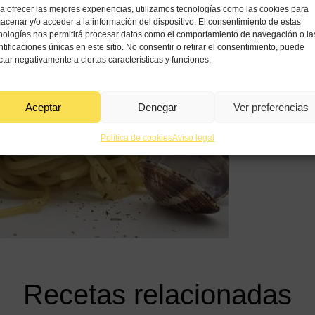
a ofrecer las mejores experiencias, utilizamos tecnologías como las cookies para
acenar y/o acceder a la información del dispositivo. El consentimiento de estas
nologías nos permitirá procesar datos como el comportamiento de navegación o la
ntificaciones únicas en este sitio. No consentir o retirar el consentimiento, puede
ctar negativamente a ciertas características y funciones.
Aceptar
Denegar
Ver preferencias
Política de cookies
Aviso legal
Recetas relacionadas