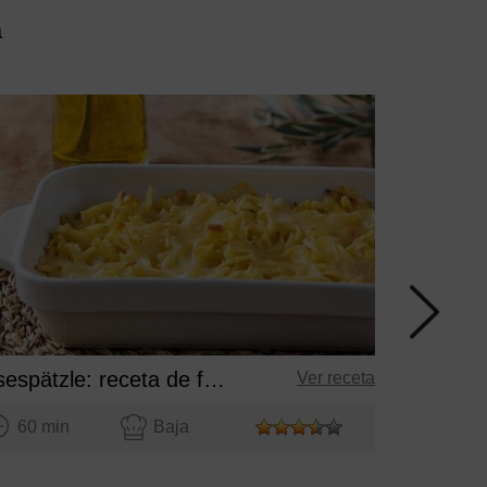
a
60 mi
Käsespätzle: receta de fideos alemana
Ver receta
60 min
Baja