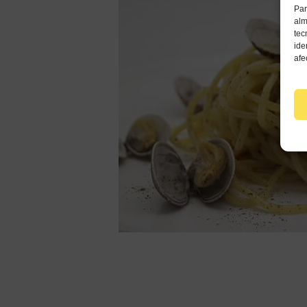
Par
alm
tec
ide
afe