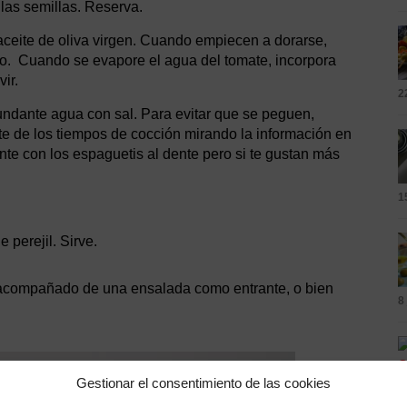
 las semillas. Reserva.
aceite de oliva virgen. Cuando empiecen a dorarse,
do. Cuando se evapore el agua del tomate, incorpora
ir.
2
undante agua con sal. Para evitar que se peguen,
 de los tiempos de cocción mirando la información en
te con los espaguetis al dente pero si te gustan más
1
 perejil. Sirve.
l, acompañado de una ensalada como entrante, o bien
8
Gestionar el consentimiento de las cookies
8