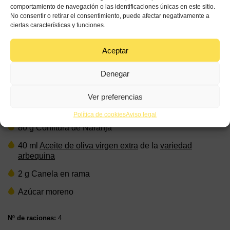
comportamiento de navegación o las identificaciones únicas en este sitio.
No consentir o retirar el consentimiento, puede afectar negativamente a
30 min
Media
ciertas características y funciones.
Ingredientes
Aceptar
Denegar
170 ml Zumo de Naranja
180 ml Agua
Ver preferencias
100 g Arroz variedad Senia
Política de cookies
Aviso legal
80 g Confitura de Naranja
40 ml
Aceite de oliva virgen extra
de la
variedad
arbequina
2 g Canela en rama
Azúcar moreno
Nº de raciones:
4