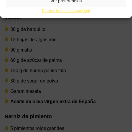
Ver preferencias
4 vieiras
Política de cookies
Aviso legal
Muesli
30 g de barquillo
12 hojas de algas nori
90 g malto
60 g de azúcar de palma
120 g de harina panko frita
30 g de yogur en polvo
Garam masala
Aceite de oliva virgen extra de España
Barniz de pimiento
5 pimientos rojos grandes