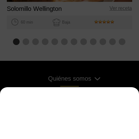
Solomillo Wellington
Ver receta
60 min
Baja
Quiénes somos
Otras áreas de interés