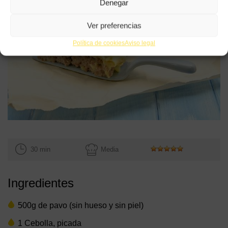
Denegar
Ver preferencias
Política de cookies
Aviso legal
30 min
Media
Ingredientes
500g de pavo (sin hueso y sin piel)
1 Cebolla, picada