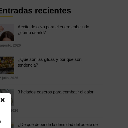
Entradas recientes
Aceite de oliva para el cuero cabelludo
¿cómo usarlo?
 agosto, 2026
¿Qué son las gildas y por qué son
tendencia?
2 julio, 2026
3 helados caseros para combatir el calor
5 julio, 2026
s
¿De qué depende la densidad del aceite de