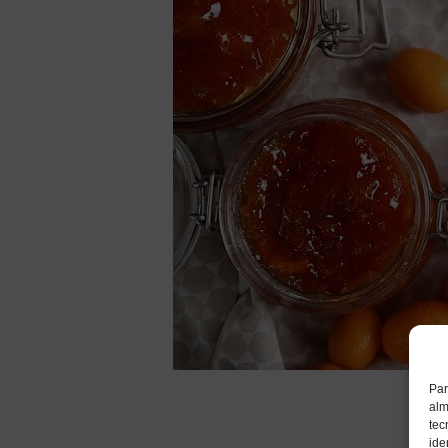
Par
alm
tec
ide