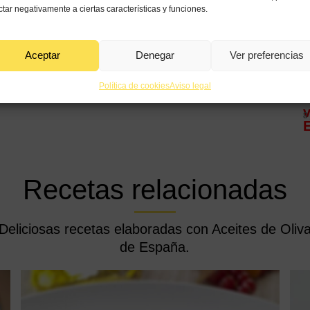
ctar negativamente a ciertas características y funciones.
8
Aceptar
Denegar
Ver preferencias
Política de cookies
Aviso legal
8
Recetas relacionadas
Deliciosas recetas elaboradas con Aceites de Oliv
de España.