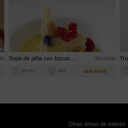
Sopa de piña con bizcocho de chocolate blanco
eta
Ver receta
60 min
Alta
Otras áreas de interés