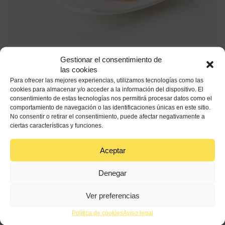
Gestionar el consentimiento de
Fuente: Daniel Olivella
las cookies
Para ofrecer las mejores experiencias, utilizamos tecnologías como las
cookies para almacenar y/o acceder a la información del dispositivo. El
15 min
Baja
consentimiento de estas tecnologías nos permitirá procesar datos como el
comportamiento de navegación o las identificaciones únicas en este sitio.
No consentir o retirar el consentimiento, puede afectar negativamente a
Ingredientes
ciertas características y funciones.
2-3 Cebollas medianas
Aceptar
1 taza
aceite de oliva virgen extra de España
Denegar
Nº de raciones:
4
Ver preferencias
Política de cookies
Aviso legal