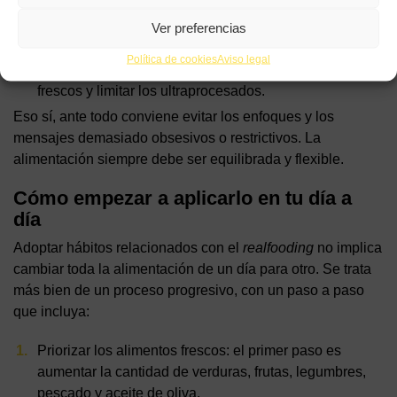
saludables:
muchos principios
del
realfooding
coinciden con recomendaciones de
Ver preferencias
organismos de salud pública como el aumento del
Política de cookies
Aviso legal
consumo de frutas y verduras, priorizar alimentos
frescos y limitar los ultraprocesados.
Eso sí, ante todo conviene evitar los enfoques y los
mensajes demasiado obsesivos o restrictivos. La
alimentación siempre debe ser equilibrada y flexible.
Cómo empezar a aplicarlo en tu día a
día
Adoptar hábitos relacionados con el
realfooding
no implica
cambiar toda la alimentación de un día para otro. Se trata
más bien de un proceso progresivo, con un paso a paso
que incluya:
Priorizar los alimentos frescos
: el primer paso es
aumentar la cantidad de verduras, frutas, legumbres,
pescado y aceite de oliva.