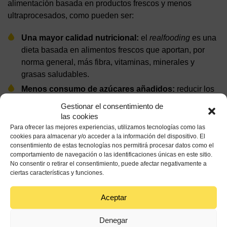
alimentación basada en productos frescos y menos
ultraprocesados, como pueden ser:
Una mayor calidad nutricional:
el
realfooding
es una
dieta basada en alimentos frescos que aportan, por
norma general, más fibra, vitaminas, minerales y
grasas saludables.
Menos consumo de azúcares añadidos:
reducir los
ultraprocesados conlleva a su vez disminuir el
Gestionar el consentimiento de
consumo de azúcares libres, grasas refinadas o
las cookies
exceso de sal.
Para ofrecer las mejores experiencias, utilizamos tecnologías como las
cookies para almacenar y/o acceder a la información del dispositivo. El
Más saciedad:
los alimentos frescos y ricos en fibra
consentimiento de estas tecnologías nos permitirá procesar datos como el
ayudan a mantener la sensación de saciedad durante
comportamiento de navegación o las identificaciones únicas en este sitio.
No consentir o retirar el consentimiento, puede afectar negativamente a
más tiempo.
ciertas características y funciones.
Protagonismo de la cocina
casera:
el
realfooding
fomenta el cocinar más en casa
Aceptar
y recuperar las recetas tradicionales y sencillas.
La relación con otros patrones alimentarios
Denegar