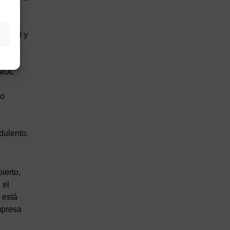
dirles
e edad y
ue se
AÑOL
mo
dulento.
ierto,
 el
 está
mpresa