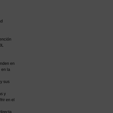
ad
tención
OL
unden en
 en la
y sus
s y
rir en el
irecta