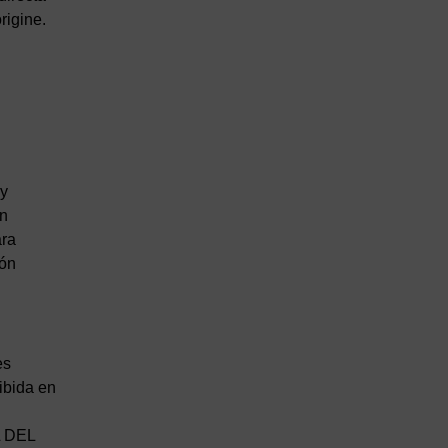
rigine.
 y
en
ara
ión
es
ibida en
L DEL