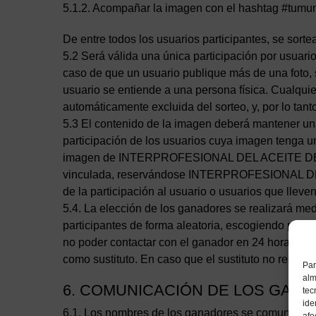
5.1.2. Acompañar la imagen con el hashtag #tumu
De entre todos los usuarios participantes, se sorte
5.2 Será válida una única participación por usuari
caso de que un usuario publique más de una foto,
usuario se entiende a una persona física. Cualquie
automáticamente excluida del sorteo, y, por lo tant
5.3 El contenido de la imagen deberá mantener una
participación de los usuarios cuya imagen tenga un
imagen de INTERPROFESIONAL DEL ACEITE DE OLIV
vinculada, reservándose INTERPROFESIONAL DEL
de la participación al usuario o usuarios que llev
5.4. La elección de los ganadores se realizará medi
participantes de forma aleatoria, escogiendo por o
no poder contactar con el ganador en 24 horas o qu
como sustituto. En caso que el sustituto no respon
Par
alm
6. COMUNICACIÓN DE LOS GAN
tec
ide
6.1. Los nombres de los ganadores se comunicarán