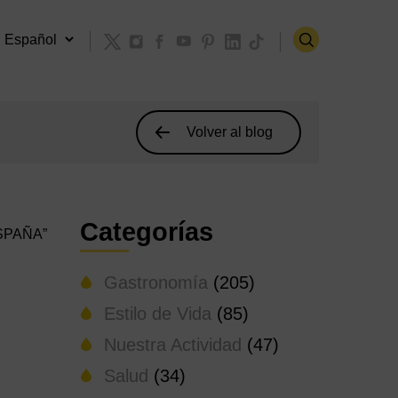
Volver al blog
Categorías
SPAÑA”
Gastronomía
(205)
Estilo de Vida
(85)
Nuestra Actividad
(47)
Salud
(34)