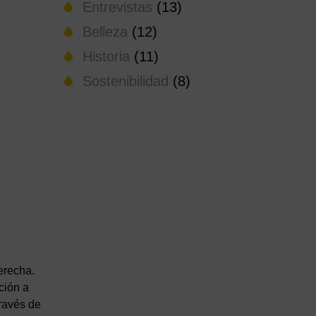
Entrevistas
(13)
Belleza
(12)
Historia
(11)
Sostenibilidad
(8)
erecha.
ción a
través de