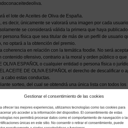
ndoconaceitedeoliva.
ará el lote de Aceites de Oliva de España.
o, es decir, únicamente se valorará una imagen por cada usuari
 solamente se considerará válida la primera que haya publicad
r persona física que sea titular de más de un perfil de usuario 
o, no optará a la obtención del premio.
 coherencia en relación con la temática foodie. No será acepta
 contenido ofensivo, contrario a la moral y orden público o que
A ESPAÑOL o cualquier entidad o persona física o jurídic
 ACEITE DE OLIVA ESPAÑOL el derecho de descalificar o ap
en a cabo estas conductas.
ante sorteo, del cual se obtendrá una única lista con todos los
rden al primer usuario de la lista como ganador del sorteo. En c
Gestionar el consentimiento de las cookies
e este rechazara el premio, se escogerá al siguiente usuario de 
da en 24 horas o rechace el premio, el premio quedará desierto.
a ofrecer las mejores experiencias, utilizamos tecnologías como las cookies para
acenar y/o acceder a la información del dispositivo. El consentimiento de estas
ADORES.
nologías nos permitirá procesar datos como el comportamiento de navegación o la
ntificaciones únicas en este sitio. No consentir o retirar el consentimiento, puede
 públicamente a partir del día 7 de noviembre de 2019 a travé