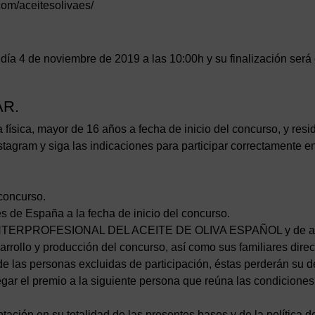
com/aceitesolivaes/
día 4 de noviembre de 2019 a las 10:00h y su finalización será 
AR.
 física, mayor de 16 años a fecha de inicio del concurso, y resi
stagram y siga las indicaciones para participar correctamente en
 concurso.
s de España a la fecha de inicio del concurso.
 de INTERPROFESIONAL DEL ACEITE DE OLIVA ESPAÑOL y de a
arrollo y producción del concurso, así como sus familiares direc
e las personas excluidas de participación, éstas perderán su 
gar el premio a la siguiente persona que reúna las condiciones
tación en su totalidad de las presentes bases y de la política d