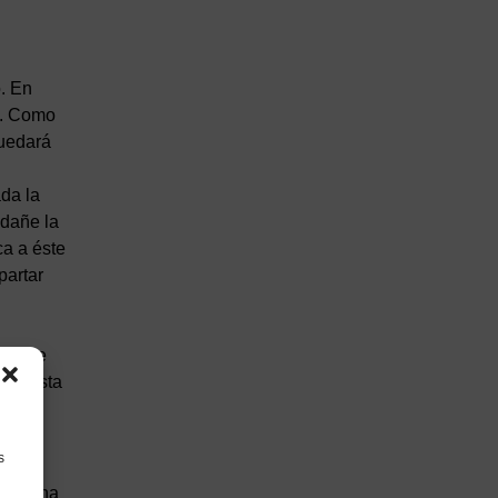
o. En
o. Como
quedará
da la
 dañe la
a a éste
artar
aso de
la lista
s
s de una