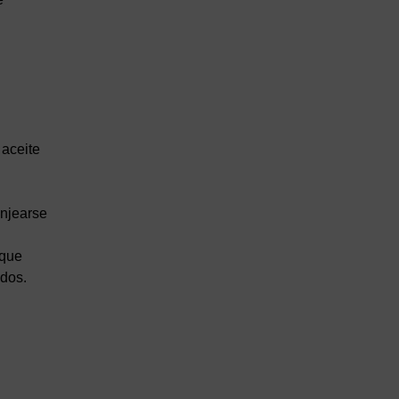
 aceite
anjearse
 que
idos.