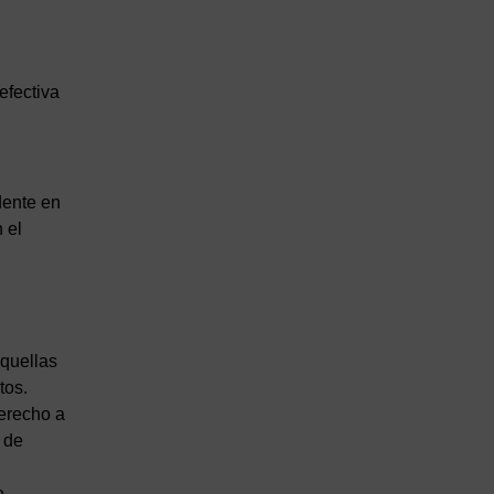
efectiva
dente en
 el
quellas
tos.
derecho a
 de
e