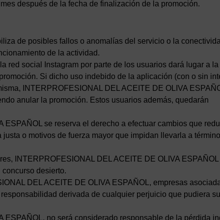
 mes después de la fecha de finalización de la promoción.
liza de posibles fallos o anomalías del servicio o la conectivid
ncionamiento de la actividad.
la red social Instagram por parte de los usuarios dará lugar a la
 promoción. Si dicho uso indebido de la aplicación (con o sin in
de la misma, INTERPROFESIONAL DEL ACEITE DE OLIVA ESPAÑ
endo anular la promoción. Estos usuarios además, quedarán
SPAÑOL se reserva el derecho a efectuar cambios que red
justa o motivos de fuerza mayor que impidan llevarla a término
ganadores, INTERPROFESIONAL DEL ACEITE DE OLIVA ESPAÑOL 
 concurso desierto.
ESIONAL DEL ACEITE DE OLIVA ESPAÑOL, empresas asociada
esponsabilidad derivada de cualquier perjuicio que pudiera suf
PAÑOL, no será considerado responsable de la pérdida ind