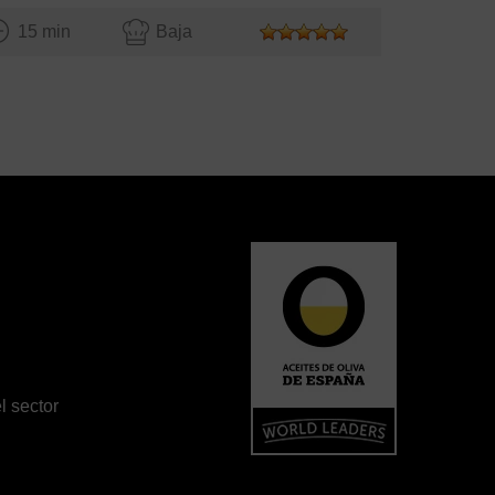
15 min
Baja
l sector