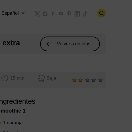
 extra
Volver a recetas
15 min
Baja
Ingredientes
Smoothie 1
1 naranja