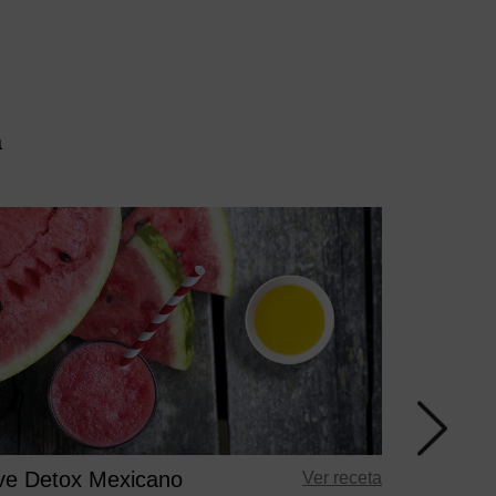
a
Olive Det
15 mi
ive Detox Mexicano
Ver receta