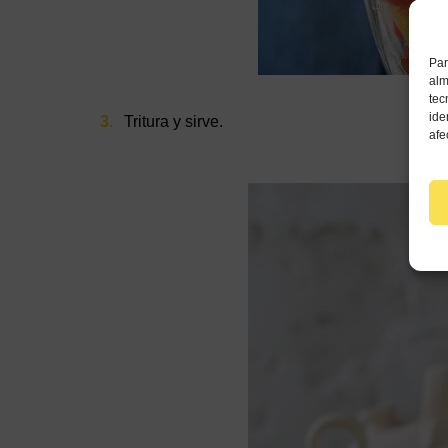
Par
alm
tec
ide
Tritura y sirve.
afe