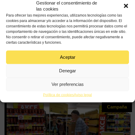
Gestionar el consentimiento de
las cookies
Para ofrecer las mejores experiencias, utilizamos tecnologías como las
cookies para almacenar y/o acceder a la información del dispositivo. El
Campaña de promoción exterior 2012
consentimiento de estas tecnologías nos permitirá procesar datos como el
comportamiento de navegación o las identificaciones únicas en este sitio.
Con el objetivo prioritario de divulgar las bondades y usos del
No consentir o retirar el consentimiento, puede afectar negativamente a
producto y de formar a los consumidores, en 2012 diseñamos
ciertas características y funciones.
nuestra campaña de promoción...
Aceptar
Leer más
Denegar
30 ABR | 12 - 30 MAY | 12
Ver preferencias
Política de cookies
Aviso legal
Campaña