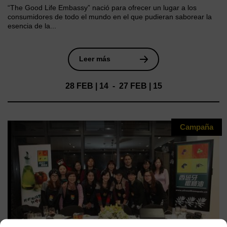
“The Good Life Embassy” nació para ofrecer un lugar a los
consumidores de todo el mundo en el que pudieran saborear la
esencia de la...
Leer más
28 FEB | 14 - 27 FEB | 15
Campaña