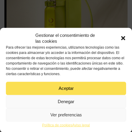
Gestionar el consentimiento de
las cookies
Para ofrecer las mejores experiencias, utilizamos tecnologías como las
cookies para almacenar y/o acceder a la información del dispositivo. El
consentimiento de estas tecnologías nos permitirá procesar datos como el
El Complemento Perfecto: Nueva Campaña de
comportamiento de navegación o las identificaciones únicas en este sitio.
Promoción Nacional
No consentir o retirar el consentimiento, puede afectar negativamente a
ciertas características y funciones.
Lanzamos nueva campaña nacional, El Complemento Perfecto,
que estará activa hasta final de año. Por primera vez Aceites de
Oliva de España liga su imagen a...
Aceptar
Denegar
Leer más
Ver preferencias
26 MAY | 25 - 31 DIC | 25
Política de cookies
Aviso legal