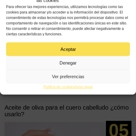
las cookies
0 Comentarios
Para ofrecer las mejores experiencias, utilizamos tecnologías como las
cookies para almacenar y/o acceder a la información del dispositivo. El
consentimiento de estas tecnologías nos permitirá procesar datos como el
comportamiento de navegación o las identificaciones únicas en este sitio.
No consentir o retirar el consentimiento, puede afectar negativamente a
ciertas características y funciones.
Aceptar
Denegar
Entradas
Ver preferencias
relacionadas
Política de cookies
Aviso legal
Aceite de oliva para el cuero cabelludo ¿cómo
usarlo?
05