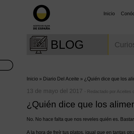
Inicio
Conó
BLOG
Curio
Inicio
»
Diario Del Aceite
» ¿Quién dice que los ali
13 de mayo del 2017
- Redactado por Aceites 
¿Quién dice que los alimen
No. No hace falta que nos reveles quién es. Basta
A la hora de freír tus platos, igual que en tantas o