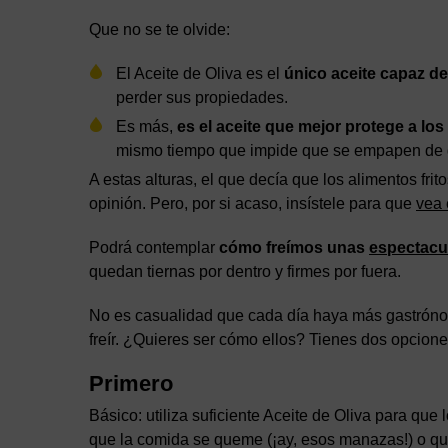
Que no se te olvide:
El Aceite de Oliva es el
único aceite capaz de
perder sus propiedades.
Es más,
es el aceite que mejor protege a los
mismo tiempo que impide que se empapen de 
A estas alturas, el que decía que los alimentos fri
opinión. Pero, por si acaso, insístele para que
vea 
Podrá contemplar
cómo freímos unas
espectacul
quedan tiernas por dentro y firmes por fuera.
No es casualidad que cada día haya más gastrónom
freír. ¿Quieres ser cómo ellos? Tienes dos opcione
Primero
Básico: utiliza suficiente Aceite de Oliva para qu
que la comida se queme (¡ay, esos manazas!) o q