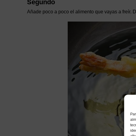
Segundo
Añade poco a poco el alimento que vayas a freír. D
Par
alm
tec
ide