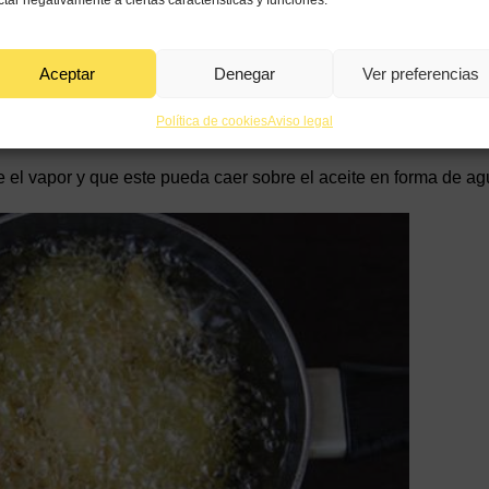
ctar negativamente a ciertas características y funciones.
Aceptar
Denegar
Ver preferencias
Política de cookies
Aviso legal
e el vapor y que este pueda caer sobre el aceite en forma de ag