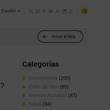
Volver al blog
Categorías
Gastronomía
(205)
d?
Estilo de Vida
(85)
Nuestra Actividad
(47)
Salud
(34)