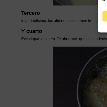
afe
Tercero
Importantísimo: los alimentos se deben freír secos.
Y cuarto
Evita tapar la sartén. Te ahorrarás que se condens