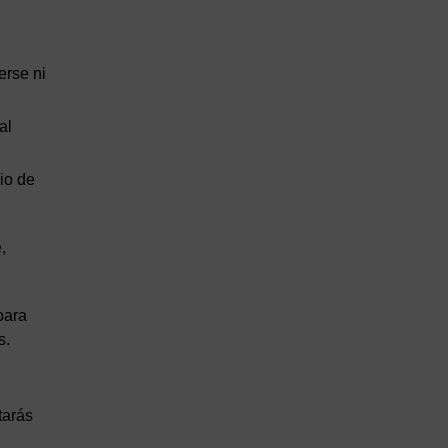
rse ni
al
io de
,
para
s.
tarás