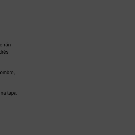
errán
drés,
nombre,
una tapa