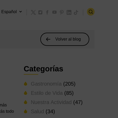
Volver al blog
Categorías
Gastronomía
(205)
Estilo de Vida
(85)
Nuestra Actividad
(47)
 más
Salud
(34)
rás todo