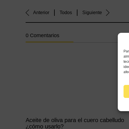
Anterior
Todos
Siguiente
0 Comentarios
Par
alm
tec
ide
afe
Aceite de oliva para el cuero cabelludo
¿cómo usarlo?