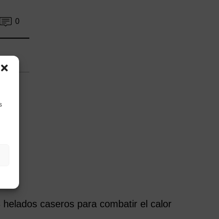
0
s
 helados caseros para combatir el calor