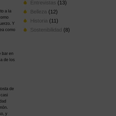
Entrevistas
(13)
to a la
Belleza
(12)
 como
Historia
(11)
uerzo. Y
Sostenibilidad
(8)
 Sea como
e bar en
a de los
tosta de
 casi
udad
amón.
so, y