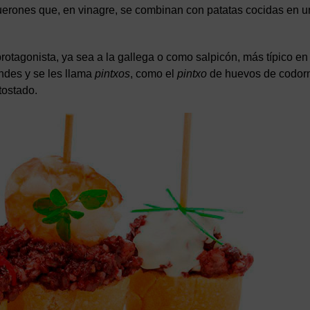
uerones que, en vinagre, se combinan con patatas cocidas en u
protagonista, ya sea a la gallega o como salpicón, más típico en
andes y se les llama
pintxos
, como el
pintxo
de huevos de codorn
tostado.