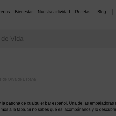
cenos
Bienestar
Nuestra actividad
Recetas
Blog
o de Vida
es de Oliva de España
vo y la patrona de cualquier bar español. Una de las embajadoras
imos a la tapa. Si no sabes qué es, acompáñanos y lo descubri