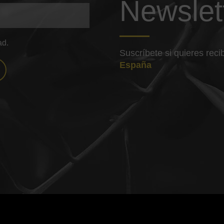
Newslet
ad.
Suscríbete si quieres rec
España