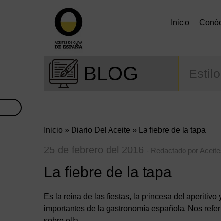
Inicio
Conó
BLOG
Estil
Inicio
»
Diario Del Aceite
» La fiebre de la tapa
25 de febrero del 2016
- Redactado por Aceit
La fiebre de la tapa
Es la reina de las fiestas, la princesa del aperiti
importantes de la gastronomía española. Nos refer
sobre ella.