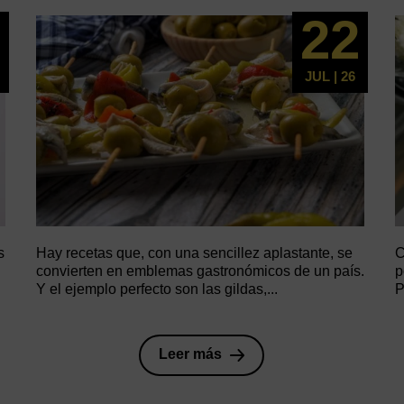
5
22
JUL | 26
s
Hay recetas que, con una sencillez aplastante, se
C
convierten en emblemas gastronómicos de un país.
p
Y el ejemplo perfecto son las gildas,...
P
Leer más