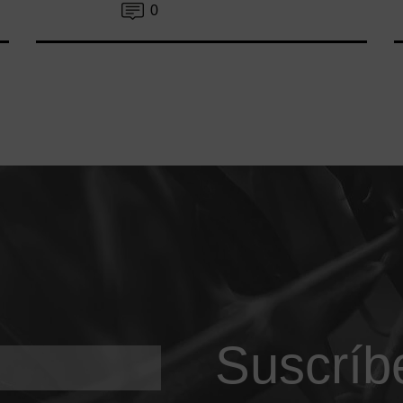
0
Suscríb