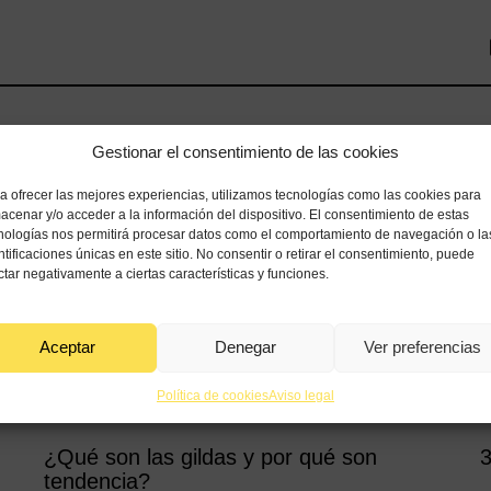
Gestionar el consentimiento de las cookies
a ofrecer las mejores experiencias, utilizamos tecnologías como las cookies para
acenar y/o acceder a la información del dispositivo. El consentimiento de estas
nologías nos permitirá procesar datos como el comportamiento de navegación o la
ntificaciones únicas en este sitio. No consentir o retirar el consentimiento, puede
ctar negativamente a ciertas características y funciones.
Aceptar
Denegar
Ver preferencias
Entradas relacionadas
Política de cookies
Aviso legal
¿Qué son las gildas y por qué son
3
tendencia?