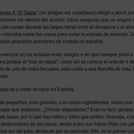
fonso X “El Sabio”
(un antiguo rey castellano) obligó a servir jun
isminuir los efectos del alcohol. Otros aseguran que se originó
s del campo durante las largas horas entre el desayuno y el alm
e colocaba sobre las copas para evitar la entrada de insectos.
e estas pequeñas porciones de comida es español.
sencial en las tertulias entre amigos o en que siempre junto a
ea porque el “irse de tapas”, como así se conoce el acto de ir d
de uno de estos bocados, está unido a una filosofía de vida, l
vida.
 tapa tal y como se hace en España.
más pequeñas, más grandes, con varios ingredientes, sobre una 
ugar que visitemos. ¿Dónde degustarlas? Esto es fácil, porque
e tapas, por lo que hay miles y miles que probar. Granada, ci
 proporciones de sus tapas, destaca por sus habas fritas con j
na sur del país, destacan por su pescado: frito, en el primer ca