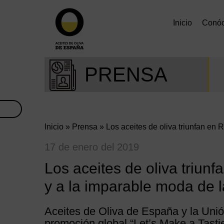
Inicio
Conó
PRENSA
Inicio
»
Prensa
» Los aceites de oliva triunfan en 
17 de enero del 2019
Los aceites de oliva triunf
y a la imparable moda de l
Aceites de Oliva de España y la Un
promoción global “
Let’s Make a Tasti