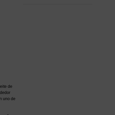
Excelencia del sector del
Aceite de Oliva para reforzar
las garantías de calidad y
transparencia al consumidor
eite de
ededor
en uno de