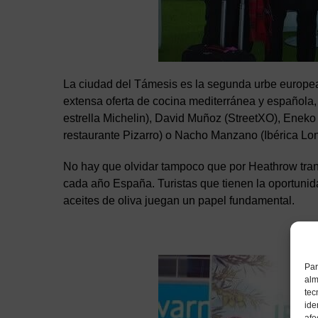
La ciudad del Támesis es la segunda urbe europea
extensa oferta de cocina mediterránea y española,
estrella Michelin), David Muñoz (StreetXO), Eneko
restaurante Pizarro) o Nacho Manzano (Ibérica Lon
No hay que olvidar tampoco que por Heathrow trans
cada año España. Turistas que tienen la oportunid
aceites de oliva juegan un papel fundamental.
Par
alm
tec
ide