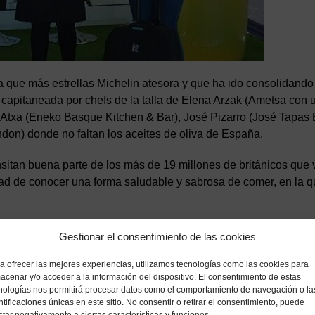
 que más estrellas Michelin atesora y que ha ido consolidando
 capitaneada por chefs de la talla de Elena Arzak (Ametsa con 
 Atxa (Eneko Basque Kitchen & Bar), José Pizarro (José Tapas 
don) donde no faltan los aceites de oliva de España.
itan buena parte de los más de 19 millones de británicos que v
ad de conocer una forma saludable y sabrosa de comer, en la q
Gestionar el consentimiento de las cookies
a ofrecer las mejores experiencias, utilizamos tecnologías como las cookies para
acenar y/o acceder a la información del dispositivo. El consentimiento de estas
nologías nos permitirá procesar datos como el comportamiento de navegación o la
ntificaciones únicas en este sitio. No consentir o retirar el consentimiento, puede