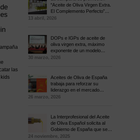
“Aceite de Oliva Virgen Extra.
 de
El Complemento Perfecto”
des
conquista 342.000 nuevos
13 abril, 2026
hogares e incrementa las
in
ventas cerca de un 3% en
2025
DOPs e IGPs de aceite de
oliva virgen extra, máximo
 campaña
exponente de un modelo
netamente europeo que prima
30 marzo, 2026
ue
la calidad y sostenibilidad
ligada al territorio
catar las
 kids
Aceites de Oliva de España
trabaja para reforzar su
liderazgo en el mercado
australiano
26 marzo, 2026
La Interprofesional del Aceite
de Oliva Español solicita al
Gobierno de España que se
sume a la Propuesta de
24 noviembre, 2025