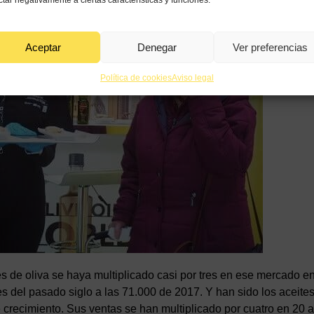
ctar negativamente a ciertas características y funciones.
Aceptar
Denegar
Ver preferencias
Política de cookies
Aviso legal
s de oliva se haya multiplicado casi por tres en ese mercado en
s del pasado siglo a las 71.000 de 2017. Y han sido los aceite
 crecimiento. Sus ventas se han multiplicado por cuatro en 20 