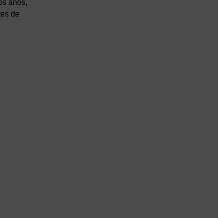
os años,
tes de