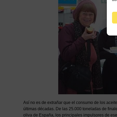
afe
Así no es de extrañar que el consumo de los aceite
últimas décadas. De las 25.000 toneladas de finale
oliva de España, los principales impulsores de ese