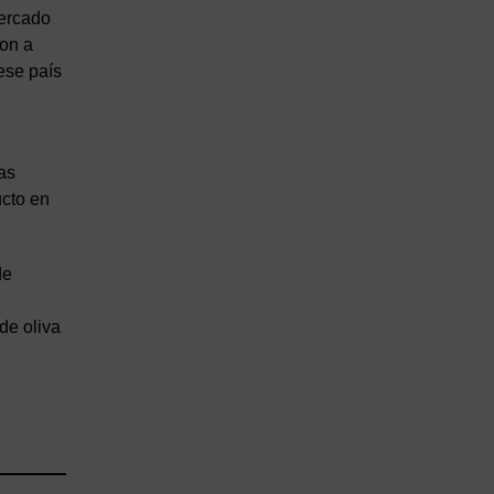
mercado
ron a
ese país
as
ucto en
de
de oliva