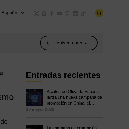
Volver a prensa
as
Entradas recientes
Aceites de Oliva de España
ismo
lanza una nueva campaña de
promoción en China, el
mercado con más potencial
20 mayo, 2026
de crecimiento del consumo
en el mundo
 de
La campaña de promoción