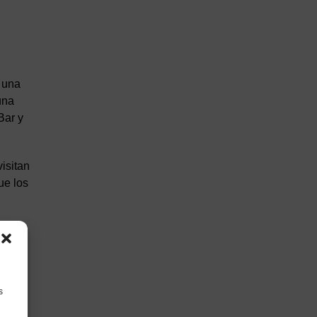
 una
una
Bar y
isitan
ue los
s