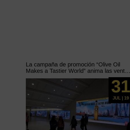
La campaña de promoción “Olive Oil
Makes a Tastier World” anima las venta
de los aceites de oliva en EEUU
3
JUL | 19