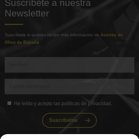
Suscríbete a nuestra
Newsletter
Suscríbete si quieres recibir más información de
Aceites de
Oliva de España
He leído y acepto las políticas de privacidad.
Suscribirme