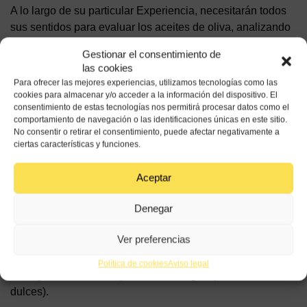
A lo largo de su particular Experiencia, necesitarán todos
sus sentidos para evaluar los aceites de oliva, analizando
sus principales características organolépticas, conjugando
Gestionar el consentimiento de
las directrices de los monitores con sus apreciaciones
las cookies
personales:
Para ofrecer las mejores experiencias, utilizamos tecnologías como las
cookies para almacenar y/o acceder a la información del dispositivo. El
Experiencia “de Aroma”
consentimiento de estas tecnologías nos permitirá procesar datos como el
comportamiento de navegación o las identificaciones únicas en este sitio.
En una cata ciega, guiados por el olfato, los escolares
No consentir o retirar el consentimiento, puede afectar negativamente a
aprenderán a reconocer las variedades expuestas, y sus
ciertas características y funciones.
diferentes aromas (manzana, hojas, hierba, frutos
secos…).
Aceptar
Experiencia “de Sabor”
Denegar
Se realizará una degustación a ciegas, donde los
Ver preferencias
escolares podrán probar las distintas variedades de
Aceites de Oliva Virgen Extra con pan, para aprender a
Política de cookies
Aviso legal
distinguir sus matices (frutados, amargos, picantes,
dulces).