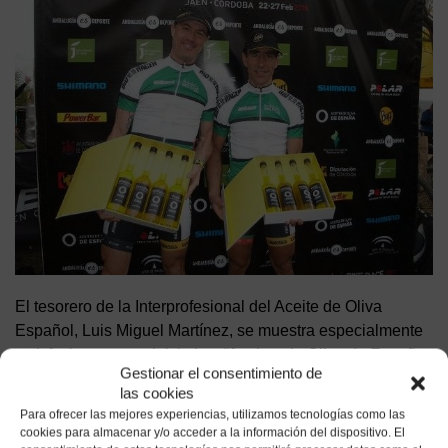
El tesorero de la Interprofesional del Aceite de Oliva
Español, Luis Miguel Martínez, se muestra especialmente
satisfecho por esta iniciativa: “Aceites de Oliva de España
Gestionar el consentimiento de
lleva años promocionando nuestros aceites por todo el
las cookies
mundo. Pero no nos conformamos con ello. También
Para ofrecer las mejores experiencias, utilizamos tecnologías como las
queremos que conozcan dónde nacen los mejores
cookies para almacenar y/o acceder a la información del dispositivo. El