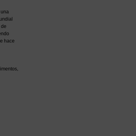
 una
undial
 de
iendo
se hace
limentos,