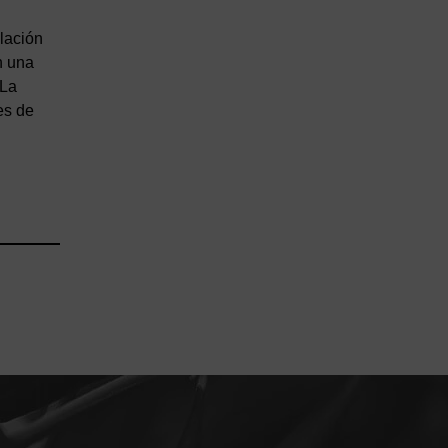
lación
n una
-La
es de