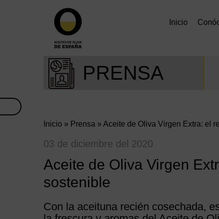
Inicio
Conó
PRENSA
Inicio
»
Prensa
» Aceite de Oliva Virgen Extra: el 
03 de diciembre del 2020
Aceite de Oliva Virgen Ext
sostenible
Con la aceituna recién cosechada, es
la frescura y aromas del Aceite de O