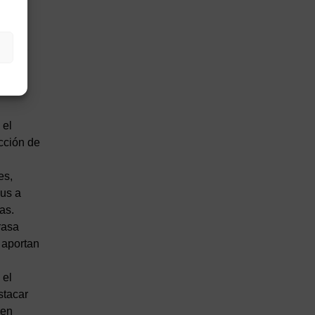
 más
encia,
 el
ección de
es,
lus a
as.
rasa
a aportan
 el
stacar
 en