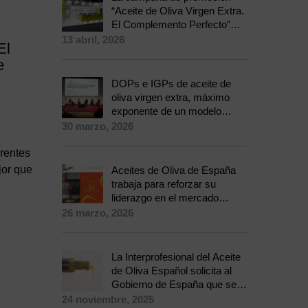
“Aceite de Oliva Virgen Extra.
El Complemento Perfecto”
conquista 342.000 nuevos
13 abril, 2026
El
hogares e incrementa las
e
ventas cerca de un 3% en
2025
DOPs e IGPs de aceite de
oliva virgen extra, máximo
exponente de un modelo
netamente europeo que prima
30 marzo, 2026
la calidad y sostenibilidad
ligada al territorio
rentes
jor que
Aceites de Oliva de España
trabaja para reforzar su
liderazgo en el mercado
australiano
26 marzo, 2026
La Interprofesional del Aceite
de Oliva Español solicita al
Gobierno de España que se
sume a la Propuesta de
24 noviembre, 2025