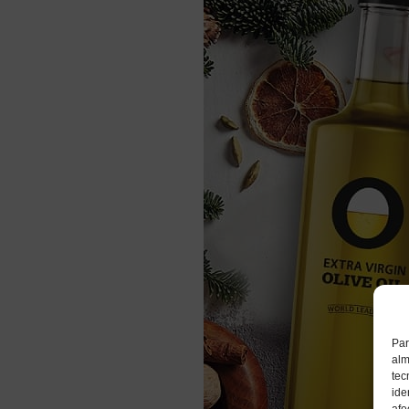
Par
alm
tec
ide