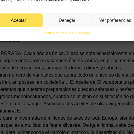
ctar negativamente a ciertas características y funciones.
o desmerecen a los alimentos más exclusivos o a los perfumes
invita al consumidor a disfrutar de su calidad y de una experi
Aceptar
Denegar
Ver preferencias
Política de cookies
Aviso legal
 Navidades
DA. Cada año es único. Y eso se nota especialmente en
dan lugar a unos aromas y sabores únicos. Ahora, en plena recol
sión de sensaciones, aromas, texturas, colores y sabores.
número de varietales que aporta todo un universo de matic
eír, en postres, en coctelería… El Aceite de Oliva aporta un p
ueremos que nuestras preparaciones queden sabrosas y perfect
rasos monoinsaturados, cuando se utilizan en sustitución de g
esterol en la sangre. Asimismo, los aceites de oliva virgen extr
Vitamina E.
 para la invernada de millones de aves de toda Europa, siendo
especies a multitud de fauna silvestre. De igual forma, cabe de
al para luchar contra el cambio climático y la desertización. No