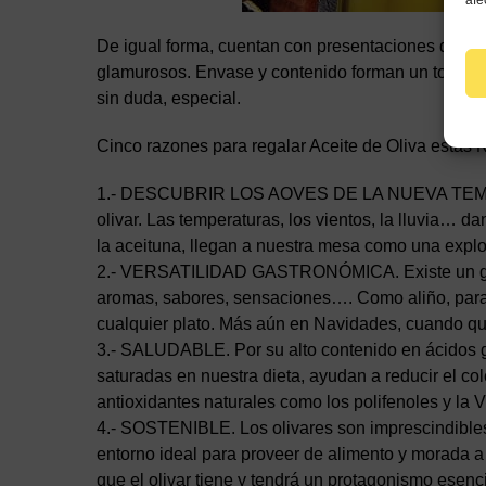
afe
De igual forma, cuentan con presentaciones que n
glamurosos. Envase y contenido forman un todo que 
sin duda, especial.
Cinco razones para regalar Aceite de Oliva estas
1.- DESCUBRIR LOS AOVES DE LA NUEVA TEMPORA
olivar. Las temperaturas, los vientos, la lluvia… 
la aceituna, llegan a nuestra mesa como una explo
2.- VERSATILIDAD GASTRONÓMICA. Existe un gran 
aromas, sabores, sensaciones…. Como aliño, para fr
cualquier plato. Más aún en Navidades, cuando q
3.- SALUDABLE. Por su alto contenido en ácidos g
saturadas en nuestra dieta, ayudan a reducir el col
antioxidantes naturales como los polifenoles y la 
4.- SOSTENIBLE. Los olivares son imprescindibles
entorno ideal para proveer de alimento y morada a 
que el olivar tiene y tendrá un protagonismo esenci