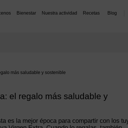
cenos
Bienestar
Nuestra actividad
Recetas
Blog
regalo más saludable y sostenible
ra: el regalo más saludable y
ta es la mejor época para compartir con los tu
liva Virgen Extra. Cuando lo regalas, también