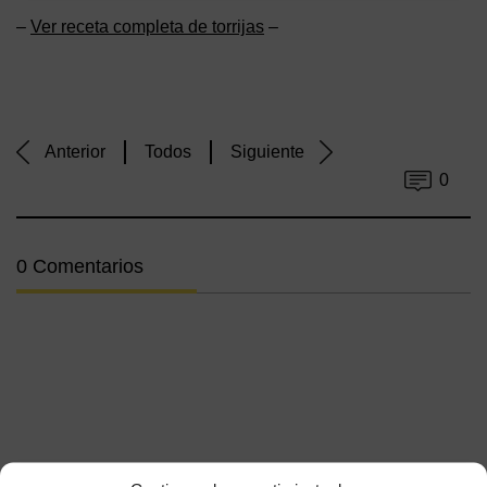
–
Ver receta completa de torrijas
–
Anterior
Todos
Siguiente
0
0 Comentarios