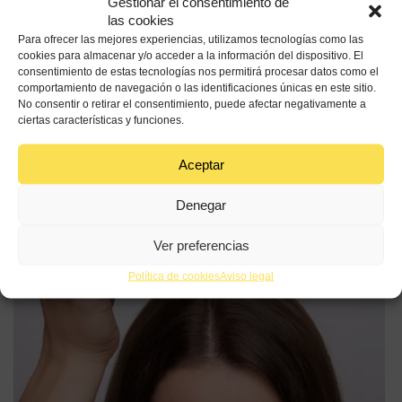
Entradas
Gestionar el consentimiento de
las cookies
relacionadas
Para ofrecer las mejores experiencias, utilizamos tecnologías como las
cookies para almacenar y/o acceder a la información del dispositivo. El
consentimiento de estas tecnologías nos permitirá procesar datos como el
comportamiento de navegación o las identificaciones únicas en este sitio.
No consentir o retirar el consentimiento, puede afectar negativamente a
ciertas características y funciones.
Aceite de oliva para el cuero cabelludo ¿cómo
usarlo?
Aceptar
05
Denegar
AGO | 26
Ver preferencias
Política de cookies
Aviso legal