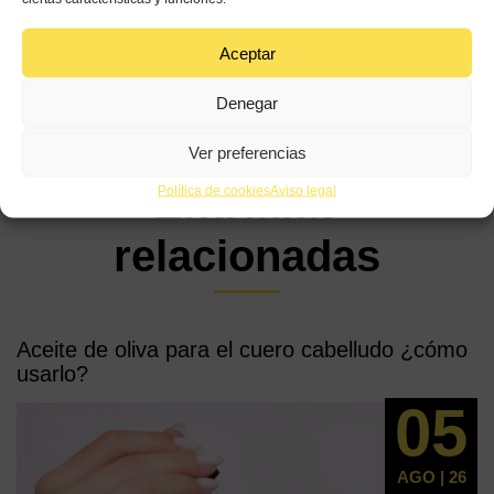
Aceptar
Denegar
Ver preferencias
Entradas
Política de cookies
Aviso legal
relacionadas
Aceite de oliva para el cuero cabelludo ¿cómo
usarlo?
05
AGO | 26