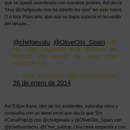
que se quedó asombrada con nuestros postres. Así decía
“Hoy @chefgevalu nos ha abierto los ojos” en
este tweet
.
O a Issa Plancar
te
, que aún no logra superar el recuerdo
del helado…
@chefgevalu
@OliveOils_Spain
ufff
no logro superar esa belleza de
helado de aceite de oliva con
tejocote <3
— Issa Plancarte (@IssaPlancarte)
26 de enero de 2014
Así Edgar Kano, otro de los asistentes, valoraba cena y
compañía con un tweet en el que decía que “En
#CenaPopUp con @chefgevalu y @OliveOils_Spain con
@josefisantacru, @Chef_pablop, Una cena exquisita y con