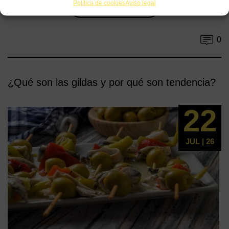
Política de cookies
Aviso legal
Leer más
0
¿Qué son las gildas y por qué son tendencia?
22
JUL | 26