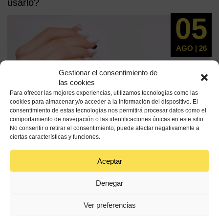
usarlo?
05
AGO | 26
Gestionar el consentimiento de
las cookies
Para ofrecer las mejores experiencias, utilizamos tecnologías como las
cookies para almacenar y/o acceder a la información del dispositivo. El
consentimiento de estas tecnologías nos permitirá procesar datos como el
comportamiento de navegación o las identificaciones únicas en este sitio.
No consentir o retirar el consentimiento, puede afectar negativamente a
ciertas características y funciones.
El aceite de oliva lleva siglos formando parte de los
Aceptar
rituales de cuidado personal en distintas culturas
mediterráneas. Además de su uso...
Denegar
Ver preferencias