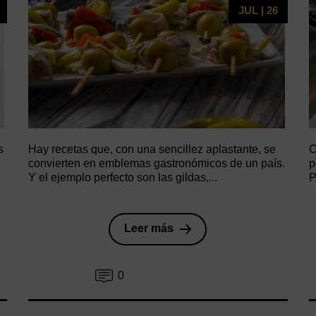
JUL | 26
s
Hay recetas que, con una sencillez aplastante, se
C
convierten en emblemas gastronómicos de un país.
p
Y el ejemplo perfecto son las gildas,...
P
Leer más
0