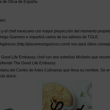
es de Oliva de España.
ñen:
y el chef mexicano con mayor proyección del momento propiet
Diego Guerrero e impartirá varios de los talleres de TGLE.
 Orgánicos (http://placeresorganicos.com/) nos dará útiles conse
Good Life Embassy; chef con dos estrellas Michelin que recorr
defiende The Good Life Embassy
etaria del Centro de Artes Culinarias que lleva su nombre. Se 
más dulce.