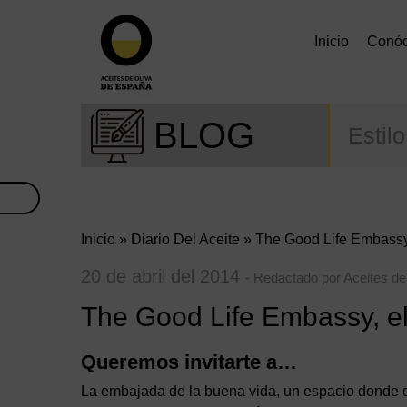
Inicio
Conó
BLOG
Estil
Inicio
»
Diario Del Aceite
» The Good Life Embassy,
20 de abril del 2014
- Redactado por Aceites d
The Good Life Embassy, e
Queremos invitarte a…
La embajada de la buena vida, un espacio donde dur