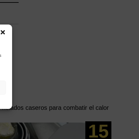
s
 helados caseros para combatir el calor
15