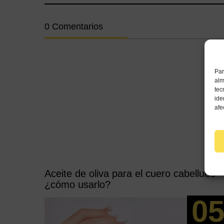
0 Comentarios
Par
alm
tec
ide
afe
Aceite de oliva para el cuero cabelludo
¿cómo usarlo?
0