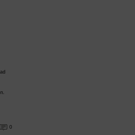
dad
ón.
0