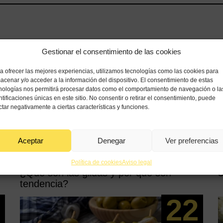
Gestionar el consentimiento de las cookies
a ofrecer las mejores experiencias, utilizamos tecnologías como las cookies para
acenar y/o acceder a la información del dispositivo. El consentimiento de estas
nologías nos permitirá procesar datos como el comportamiento de navegación o la
ntificaciones únicas en este sitio. No consentir o retirar el consentimiento, puede
ctar negativamente a ciertas características y funciones.
Entradas relacionadas
Aceptar
Denegar
Ver preferencias
Política de cookies
Aviso legal
¿Qué son las gildas y por qué son
3
tendencia?
5
22