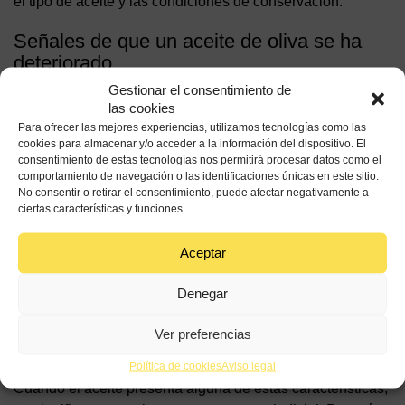
el tipo de aceite y las condiciones de conservación.
Señales de que un aceite de oliva se ha
deteriorado
Gestionar el consentimiento de
Aunque no siempre resulta sencillo comprobarlo a simple
las cookies
vista, existen algunas señales claras de que un aceite de
Para ofrecer las mejores experiencias, utilizamos tecnologías como las
oliva ha perdido calidad, como pueden ser:
cookies para almacenar y/o acceder a la información del dispositivo. El
consentimiento de estas tecnologías nos permitirá procesar datos como el
Que desprenda un
olor a rancio
, similar al de la cera o
comportamiento de navegación o las identificaciones únicas en este sitio.
No consentir o retirar el consentimiento, puede afectar negativamente a
los frutos secos en mal estado.
ciertas características y funciones.
Que el sabor sea
plano o desagradable
, sin notas
frutadas y con una sensación grasa persistente.
Aceptar
Una
pérdida de frescura
, especialmente en aceites
virgen extra, donde el aroma es clave.
Denegar
Un
oscurecimiento excesivo
o un aspecto algo
Ver preferencias
apagado, aunque el color por sí solo no es un
indicador definitivo.
Política de cookies
Aviso legal
Cuando el aceite presenta alguna de estas características,