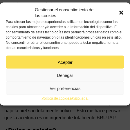
emulsionantes es mágico.
Gestionar el consentimiento de
las cookies
«Gracias al aceite de oliva podemos
Para ofrecer las mejores experiencias, utilizamos tecnologías como las
cookies para almacenar y/o acceder a la información del dispositivo. El
encapsular aromas y obtener
consentimiento de estas tecnologías nos permitirá procesar datos como el
diferentes texturas»
comportamiento de navegación o las identificaciones únicas en este sitio.
No consentir o retirar el consentimiento, puede afectar negativamente a
ciertas características y funciones.
¿Tienes alguna o algunas variedades
Aceptar
preferidas? ¿Qué te gusta de ellas?
Denegar
Me gusta mucho la arbequina, aunque según qué quiera
crear utilizo variedades totalmente diferentes de aceituna.
Ver preferencias
Recientemente regreso de un congreso en la frontera del
Kurdistán sirio, en la frontera turca de Mesopotamia y he
Política de cookies
Aviso legal
descubierto unas aceitunas que se comen enteras pero
bajo la piel son totalmente polvo… Esto me hace pensar
que la aceituna es un ingrediente totalmente BRUTAL!.