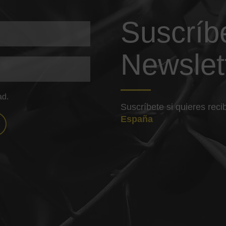
Suscríb
Newslet
ad.
Suscríbete si quieres rec
España