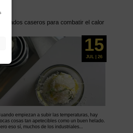
s
 helados caseros para combatir el calor
15
JUL | 26
uando empiezan a subir las temperaturas, hay
ocas cosas tan apetecibles como un buen helado.
ero eso sí, muchos de los industriales...