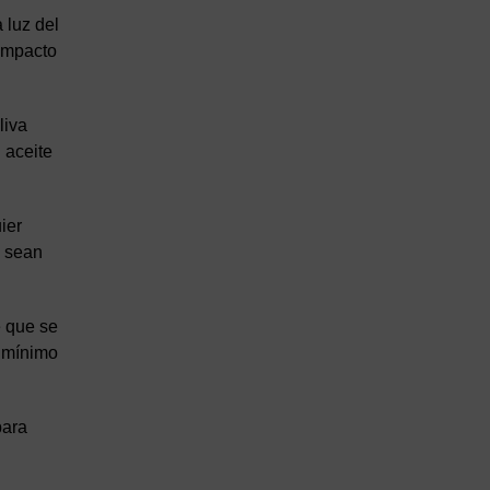
 luz del
 impacto
liva
 aceite
ier
e sean
e que se
n mínimo
para