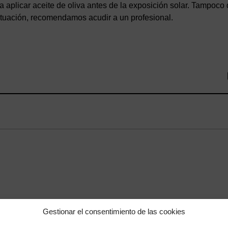
aplicar aceite de oliva antes de la exposición solar. Tampoco
ituación, recomendamos acudir a un profesional.
Gestionar el consentimiento de las cookies
Entradas relacionadas