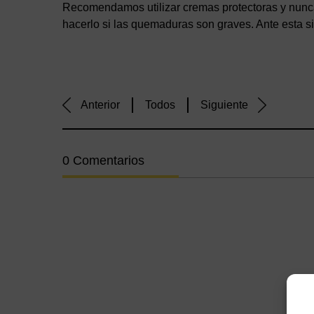
Recomendamos utilizar cremas protectoras y nunca 
hacerlo si las quemaduras son graves. Ante esta s
Anterior
Todos
Siguiente
0 Comentarios