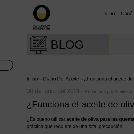
Inicio
Conó
BLOG
Inicio
»
Diario Del Aceite
» ¿Funciona el aceite de 
30 de junio del 2021
- Redactado por Aceites d
¿Funciona el aceite de oli
¿Es bueno utilizar
aceite de oliva para las quem
práctica que requiere de una total precaución.