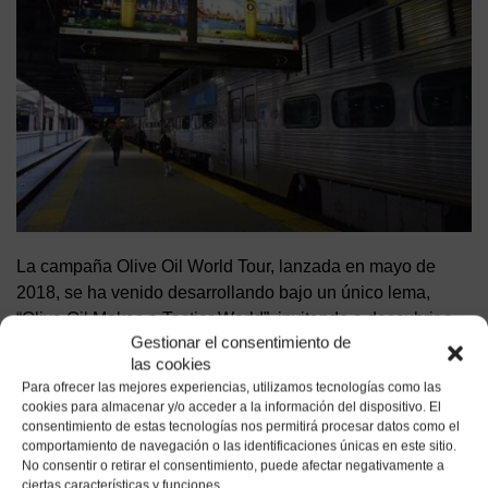
La campaña Olive Oil World Tour, lanzada en mayo de
2018, se ha venido desarrollando bajo un único lema,
“Olive Oil Makes a Tastier World”, invitando a descubrir a
Gestionar el consentimiento de
los viajeros las bondades de los Aceites de Oliva, que son
las cookies
emblema de la excelencia europea. EEUU es un destino
Para ofrecer las mejores experiencias, utilizamos tecnologías como las
prioritario de estas acciones dado su creciente importancia
cookies para almacenar y/o acceder a la información del dispositivo. El
como gran consumidor de este ingrediente, vinculado a la
consentimiento de estas tecnologías nos permitirá procesar datos como el
comportamiento de navegación o las identificaciones únicas en este sitio.
saludable Dieta Mediterránea.
No consentir o retirar el consentimiento, puede afectar negativamente a
De hecho, los aceites de oliva de España encadenan ya
ciertas características y funciones.