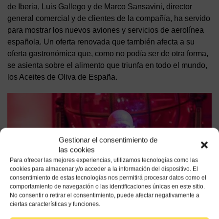
de Iberia, Luis Gallego y de Marco Sansavini, director
general comercial y de clientes de la compañía, ha servido
para mostrar los nuevos aviones y servicios de aerolínea
española. Un oferta renovada que también afecta a su
oferta gastronómica que, como no podía ser de otra forma,
se asienta sobre el alimento que triunfa en todo el mundo,
los Aceites de Oliva de España.
Gestionar el consentimiento de
las cookies
Para ofrecer las mejores experiencias, utilizamos tecnologías como las
cookies para almacenar y/o acceder a la información del dispositivo. El
consentimiento de estas tecnologías nos permitirá procesar datos como el
comportamiento de navegación o las identificaciones únicas en este sitio.
No consentir o retirar el consentimiento, puede afectar negativamente a
ciertas características y funciones.