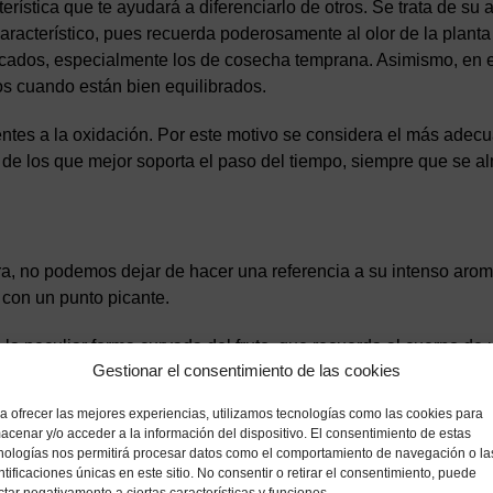
erística que te ayudará a diferenciarlo de otros. Se trata de su
característico, pues recuerda poderosamente al olor de la planta
cados, especialmente los de cosecha temprana. Asimismo, en e
vos cuando están bien equilibrados.
tentes a la oxidación. Por este motivo se considera el más adec
 de los que mejor soporta el paso del tiempo, siempre que se 
bra, no podemos dejar de hacer una referencia a su intenso aro
 con un punto picante.
 la peculiar forma curvada del fruto, que recuerda al cuerno de
Gestionar el consentimiento de las cookies
 aunque también se cultiva en otras zonas como Castilla-La Ma
ue este aceite de oliva virgen extra tiene la DO de Montes de 
a ofrecer las mejores experiencias, utilizamos tecnologías como las cookies para
ación, aunque oscilará entre el verde y el púrpura. El olor tant
acenar y/o acceder a la información del dispositivo. El consentimiento de estas
.
nologías nos permitirá procesar datos como el comportamiento de navegación o la
ntificaciones únicas en este sitio. No consentir o retirar el consentimiento, puede