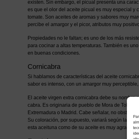
existen. Sin embargo, el picual presenta una caract
es que el olor del aceite picual es muy especial y 
tomate. Son aceites de aromas y sabores muy mar
percibe el amargor y el picor, atributos muy positi
Propiedades no le faltan; es uno de los más resis
para cocinar a altas temperaturas. También es uno
en buenas condiciones.
Cornicabra
Si hablamos de características del aceite cornica
sabor es intenso, con un amargor muy perceptible,
El aceite virgen extra cornicabra debe su nombre a
cabra. Es originaria de pueblo de Mora de Toledo,
Extremadura o Madrid. Cabe señalar, no obstante, q
Par
Su coloración, por supuesto, variará según la madur
alm
esta aceituna como de su aceite es muy agradable
tec
ide