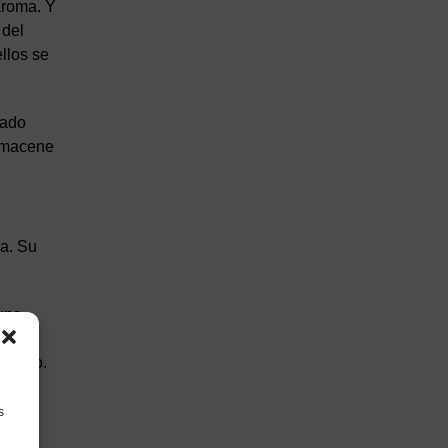
 aroma. Y
 del
llos se
uado
almacene
ma. Su
 una
ncha,
Toledo.
o de
s