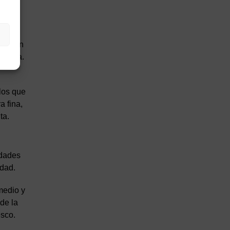
, se
. Es un
tesora.
los que
a fina,
ta.
edades
idad.
medio y
de la
esco.