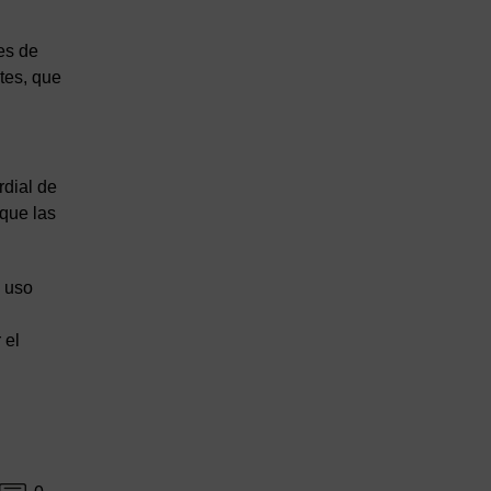
es de
tes, que
rdial de
 que las
u uso
 el