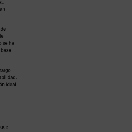
a.
tan
 de
de
o se ha
o base
amargo
bilidad.
ón ideal
s que