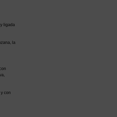
y ligada
nzana, la
 con
va,
 y con