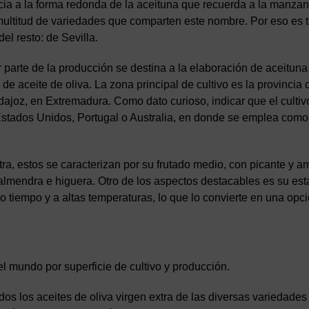
ia a la forma redonda de la aceituna que recuerda a la manzan
ultitud de variedades que comparten este nombre. Por eso es 
el resto: de Sevilla.
 parte de la producción se destina a la elaboración de aceituna
e aceite de oliva. La zona principal de cultivo es la provincia 
ajoz, en Extremadura. Como dato curioso, indicar que el cultiv
 Estados Unidos, Portugal o Australia, en donde se emplea com
tra, estos se caracterizan por su frutado medio, con picante y 
almendra e higuera. Otro de los aspectos destacables es su esta
iempo y a altas temperaturas, lo que lo convierte en una opci
el mundo por superficie de cultivo y producción.
odos los aceites de oliva virgen extra de las diversas variedade