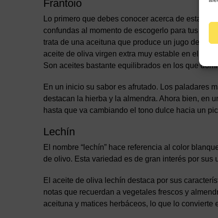
afe
Frantoio
Lo primero que debes conocer acerca de esta varied
confundas al momento de escogerlo para tus comida
trata de una aceituna que produce un jugo de un c
aceite de oliva virgen extra muy estable en el tiem
Son aceites bastante equilibrados en los que dom
En un inicio su sabor es afrutado. Los paladares 
destacan la hierba y la almendra. Ahora bien, en un
hasta que va cambiando el tono dulce hacia un pic
Lechín
El nombre “lechín” hace referencia al color blanque
de olivo. Esta variedad es de gran interés por sus 
El aceite de oliva lechín destaca por sus caracter
notas que recuerdan a vegetales frescos y almendra
aceituna y matices herbáceos, lo que lo conviert