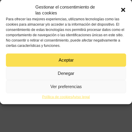
beneficios que te da esta preparación, así como los
Gestionar el consentimiento de
diferentes sabores que te puede ofrecer según los
las cookies
ingredientes y especias que decidas utilizar.
Para ofrecer las mejores experiencias, utilizamos tecnologías como las
cookies para almacenar y/o acceder a la información del dispositivo. El
consentimiento de estas tecnologías nos permitirá procesar datos como el
comportamiento de navegación o las identificaciones únicas en este sitio.
No consentir o retirar el consentimiento, puede afectar negativamente a
ciertas características y funciones.
Anterior
Todos
Siguiente
Aceptar
0
Denegar
0 Comentarios
Ver preferencias
Política de cookies
Aviso legal