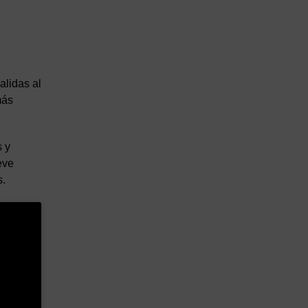
alidas al
más
s y
eve
s.