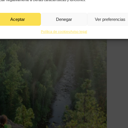
inutos al día. Para ello, nada mejor que practicar alguna activ
ctar negativamente a ciertas características y funciones.
po dedicado exclusivamente a nosotros hará que la
energía bro
aciéndonos sentir más sanos y vitales.
Aceptar
Denegar
Ver preferencias
10’
no podía ser otro, que
dedicar
más
tiempo a la familia
y a l
Política de cookies
Aviso legal