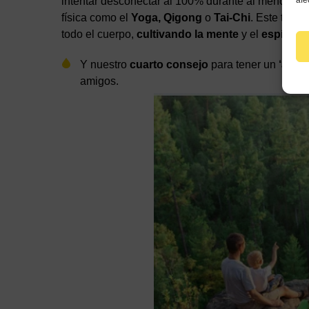
intentar desconectar al 100% durante al menos 30 m
afe
física como el
Yoga, Qigong
o
Tai-Chi
. Este tiem
todo el cuerpo,
cultivando la mente
y el
espíritu,
h
Y nuestro
cuarto consejo
para tener un
‘año 
amigos.