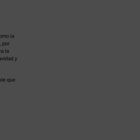
como la
, por
a la
avidad y
ible que