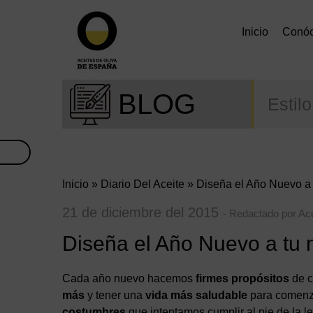
Inicio
Conó
BLOG
Estil
Inicio
»
Diario Del Aceite
» Diseña el Año Nuevo a
21 de diciembre del 2015
- Redactado por Ac
Diseña el Año Nuevo a tu
Cada año nuevo hacemos
firmes propósitos
de c
más
y tener una
vida más saludable
para comen
costumbres
que intentamos cumplir al pie de la l