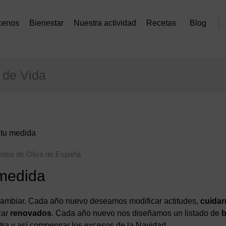
cenos
Bienestar
Nuestra actividad
Recetas
Blog
o de Vida
 tu medida
eites de Oliva de España
 medida
ambiar. Cada año nuevo deseamos modificar actitudes,
cuida
zar
renovados
. Cada año nuevo nos diseñamos un listado de
etra y así compensar los excesos de la Navidad.