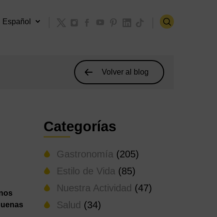
Volver al blog
Categorías
Gastronomía
(205)
Estilo de Vida
(85)
Nuestra Actividad
(47)
rnos
Salud
(34)
buenas