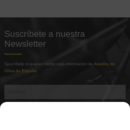
Suscríbete a nuestra
Newsletter
Suscríbete si quieres recibir más información de
Aceites de
Oliva de España
He leído y acepto las políticas de privacidad.