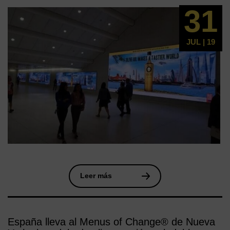
de oliva en EEUU
31
JUL | 19
Leer más
España lleva al Menus of Change® de Nueva