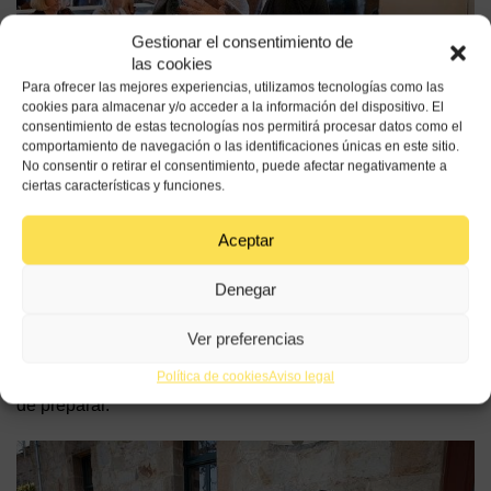
Gestionar el consentimiento de
las cookies
Para ofrecer las mejores experiencias, utilizamos tecnologías como las
cookies para almacenar y/o acceder a la información del dispositivo. El
consentimiento de estas tecnologías nos permitirá procesar datos como el
El taller del doctor Estruch se cerró con una demostración
comportamiento de navegación o las identificaciones únicas en este sitio.
No consentir o retirar el consentimiento, puede afectar negativamente a
culinaria de la mano del chef catalán Daniel Olivella,
ciertas características y funciones.
cuyos dos restaurantes (en San Francisco y en Austin,
Texas) rinden homenaje a la cocina mediterránea,
Aceptar
incluyendo algunos platos clásicos de la cocina española,
como el alioli, el mojo, la salsa romesco, la salsa verde, el
Denegar
ajo blanco o el imprescindible sofrito. Una presentación
que demostró que éste es un patrón de alimentación
Ver preferencias
saludable que además procura una experiencia culinaria
Política de cookies
Aviso legal
verdaderamente deliciosa, todo menos aburrida y muy fácil
de preparar.